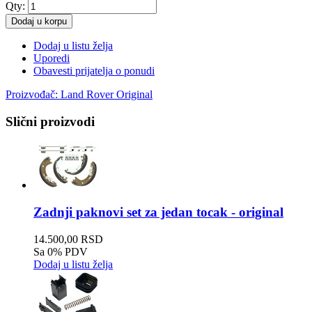
Qty:
Dodaj u korpu
Dodaj u listu želja
Uporedi
Obavesti prijatelja o ponudi
Proizvođač:
Land Rover Original
Slični proizvodi
Zadnji paknovi set za jedan tocak - original
14.500,00 RSD
Sa 0% PDV
Dodaj u listu želja