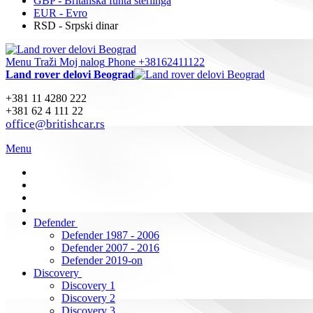
GBP - Britanska funta sterlinga
EUR - Evro
RSD - Srpski dinar
Menu
Traži
Moj nalog
Phone +38162411122
Land rover delovi Beograd
+381 11 4280 222
+381 62 4 111 22
office@britishcar.rs
Menu
Defender
Defender 1987 - 2006
Defender 2007 - 2016
Defender 2019-on
Discovery
Discovery 1
Discovery 2
Discovery 3