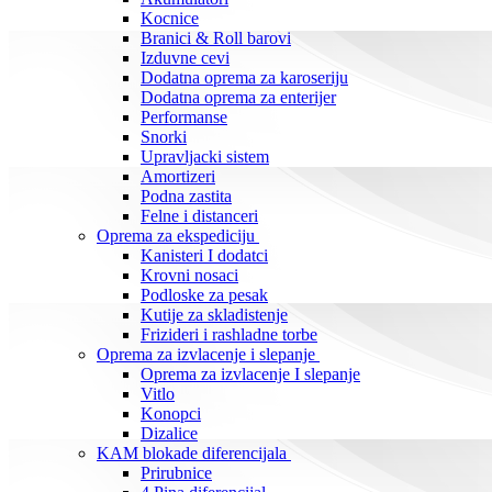
Kocnice
Branici & Roll barovi
Izduvne cevi
Dodatna oprema za karoseriju
Dodatna oprema za enterijer
Performanse
Snorki
Upravljacki sistem
Amortizeri
Podna zastita
Felne i distanceri
Oprema za ekspediciju
Kanisteri I dodatci
Krovni nosaci
Podloske za pesak
Kutije za skladistenje
Frizideri i rashladne torbe
Oprema za izvlacenje i slepanje
Oprema za izvlacenje I slepanje
Vitlo
Konopci
Dizalice
KAM blokade diferencijala
Prirubnice