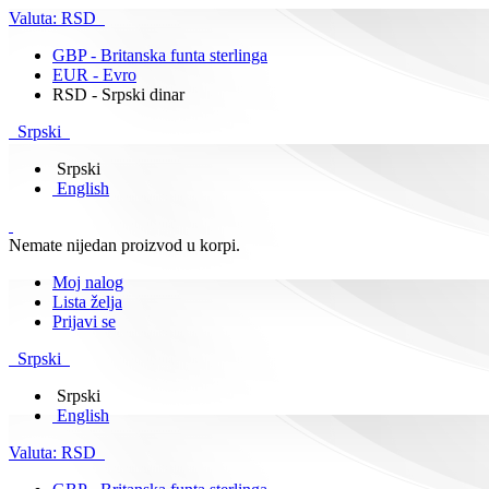
Valuta:
RSD
GBP - Britanska funta sterlinga
EUR - Evro
RSD - Srpski dinar
Srpski
Srpski
English
Nemate nijedan proizvod u korpi.
Moj nalog
Lista želja
Prijavi se
Srpski
Srpski
English
Valuta:
RSD