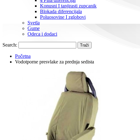
4 Pina diferencijal
Konusni I tanjirasti zupcanik
Blokada diferencijala
Poluosovine I zglobovi
Svetla
Gume
Odeca i dodaci
Search:
Traži
Početna
Vodotporne presvlake za prednja sedista