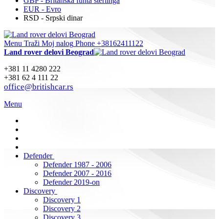
GBP - Britanska funta sterlinga
EUR - Evro
RSD - Srpski dinar
Menu
Traži
Moj nalog
Phone +38162411122
Land rover delovi Beograd
+381 11 4280 222
+381 62 4 111 22
office@britishcar.rs
Menu
Defender
Defender 1987 - 2006
Defender 2007 - 2016
Defender 2019-on
Discovery
Discovery 1
Discovery 2
Discovery 3