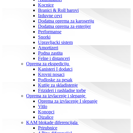
Kocnice
Branici & Roll barovi
Izduvne cevi
Dodatna oprema za karoseriju
Dodatna oprema za enterijer
Performanse
Snorki
Upravljacki sistem
Amortizeri
Podna zastita
Felne i distanceri
Oprema za ekspediciju
Kanisteri I dodatci
Krovni nosaci
Podloske za pesak
Kutije za skladistenje
Frizideri i rashladne torbe
Oprema za izvlacenje i slepanje
Oprema za izvlacenje I slepanje
Vitlo
Konopci
Dizalice
KAM blokade diferencijala
Prirubnice