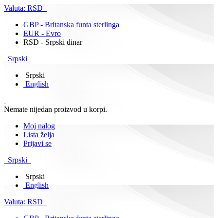
Valuta:
RSD
GBP - Britanska funta sterlinga
EUR - Evro
RSD - Srpski dinar
Srpski
Srpski
English
Nemate nijedan proizvod u korpi.
Moj nalog
Lista želja
Prijavi se
Srpski
Srpski
English
Valuta:
RSD