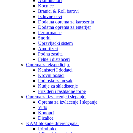
Akumulatori
Kocnice
Branici & Roll barovi
Izduvne cevi
Dodatna oprema za karoseriju
Dodatna oprema za enterijer
Performanse
Snorki
Upravljacki sistem
Amortizeri
Podna zastita
Felne i distanceri
Oprema za ekspediciju
Kanisteri I dodatci
Krovni nosaci
Podloske za pesak
Kutije za skladistenje
Frizideri i rashladne torbe
Oprema za izvlacenje i slepanje
Oprema za izvlacenje I slepanje
Vitlo
Konopci
Dizalice
KAM blokade diferencijala
Prirubnice