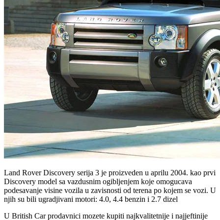
Land Rover Discovery serija 3 je proizveden u aprilu 2004. kao prvi
Discovery model sa vazdusnim ogibljenjem koje omogucava
podesavanje visine vozila u zavisnosti od terena po kojem se vozi. U
njih su bili ugradjivani motori: 4.0, 4.4 benzin i 2.7 dizel
U British Car prodavnici mozete kupiti najkvalitetnije i najjeftinije