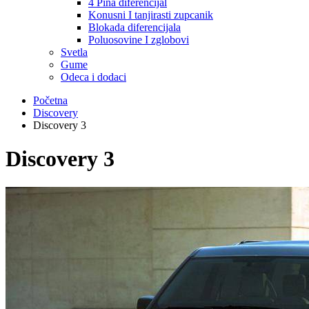
4 Pina diferencijal
Konusni I tanjirasti zupcanik
Blokada diferencijala
Poluosovine I zglobovi
Svetla
Gume
Odeca i dodaci
Početna
Discovery
Discovery 3
Discovery 3