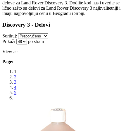
delove za Land Rover Discovery 3. Dodjite kod nas i uverite se
lično zašto su delovi za Land Rover Discovery 3 najkvalitetniji i
imaju najpovoljniju cenu u Beogradu i Srbiji.
Discovery 3 - Delovi
Sortiraj:
Prikaži
po strani
View as:
Page:
1
2
3
4
5