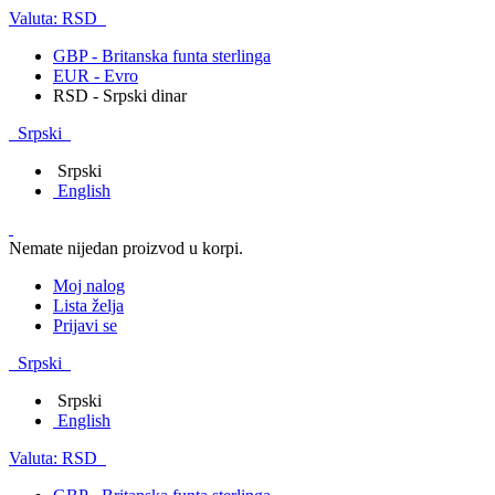
Valuta:
RSD
GBP - Britanska funta sterlinga
EUR - Evro
RSD - Srpski dinar
Srpski
Srpski
English
Nemate nijedan proizvod u korpi.
Moj nalog
Lista želja
Prijavi se
Srpski
Srpski
English
Valuta:
RSD