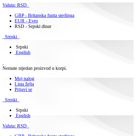
Valuta:
RSD
GBP - Britanska funta sterlinga
EUR - Evro
RSD - Srpski dinar
Srpski
Srpski
English
Nemate nijedan proizvod u korpi.
Moj nalog
Lista želja
Prijavi se
Srpski
Srpski
English
Valuta:
RSD