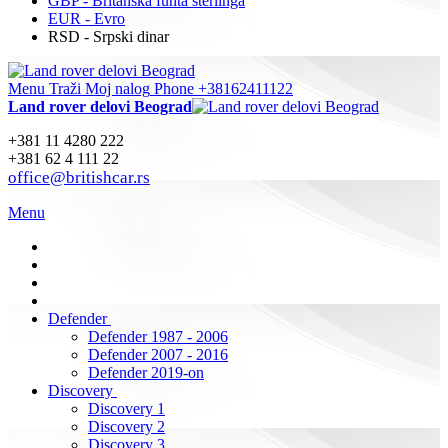
GBP - Britanska funta sterlinga
EUR - Evro
RSD - Srpski dinar
Menu
Traži
Moj nalog
Phone +38162411122
Land rover delovi Beograd
+381 11 4280 222
+381 62 4 111 22
office@britishcar.rs
Menu
Defender
Defender 1987 - 2006
Defender 2007 - 2016
Defender 2019-on
Discovery
Discovery 1
Discovery 2
Discovery 3