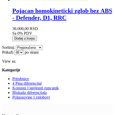
Pojacan homokineticki zglob bez ABS
- Defender, D1, RRC
36.000,00 RSD
Sa 0% PDV
Dodaj u korpu
Sortiraj:
Prikaži
po strani
View as:
Kategorije
Prirubnice
4 Pina diferencijal
Konusni I tanjirasti zupcanik
Blokada diferencijala
Poluosovine I zglobovi