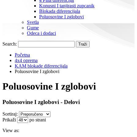
4 Pina diferencijal
Konusni I tanjirasti zupcanik
Blokada diferencijala
Poluosovine I zglobovi
Svetla
Gume
Odeca i dodaci
Search:
Traži
Početna
4x4 oprema
KAM blokade diferencijala
Poluosovine I zglobovi
Poluosovine I zglobovi
Poluosovine I zglobovi - Delovi
Sortiraj:
Prikaži
po strani
View as: