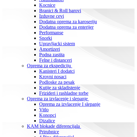
Kocnice
Branici & Roll barovi
Izduvne cevi
Dodatna oprema za karoseriju
Dodatna oprema za enterijer
Performanse
Snorki
Upravljacki sistem
Amortizeri
Podna zastita
Felne i distanceri
Oprema za ekspediciju
Kanisteri I dodatci
Krovni nosaci
Podloske za pesak
Kutije za skladistenje
Frizideri i rashladne torbe
Oprema za izvlacenje i slepanje
Oprema za izvlacenje I slepanje
Vitlo
Konopci
Dizalice
KAM blokade diferencijala
Prirubnice