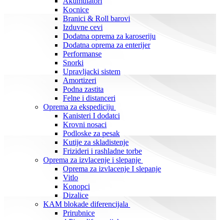
Akumulatori
Kocnice
Branici & Roll barovi
Izduvne cevi
Dodatna oprema za karoseriju
Dodatna oprema za enterijer
Performanse
Snorki
Upravljacki sistem
Amortizeri
Podna zastita
Felne i distanceri
Oprema za ekspediciju
Kanisteri I dodatci
Krovni nosaci
Podloske za pesak
Kutije za skladistenje
Frizideri i rashladne torbe
Oprema za izvlacenje i slepanje
Oprema za izvlacenje I slepanje
Vitlo
Konopci
Dizalice
KAM blokade diferencijala
Prirubnice