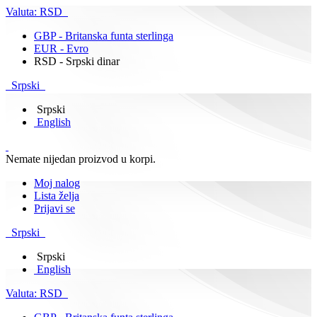
Valuta:
RSD
GBP - Britanska funta sterlinga
EUR - Evro
RSD - Srpski dinar
Srpski
Srpski
English
Nemate nijedan proizvod u korpi.
Moj nalog
Lista želja
Prijavi se
Srpski
Srpski
English
Valuta:
RSD