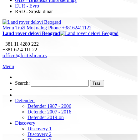
GBP - Britanska funta sterlinga
EUR - Evro
RSD - Srpski dinar
Menu
Traži
Moj nalog
Phone +38162411122
Land rover delovi Beograd
+381 11 4280 222
+381 62 4 111 22
office@britishcar.rs
Menu
Search:
Traži
Defender
Defender 1987 - 2006
Defender 2007 - 2016
Defender 2019-on
Discovery
Discovery 1
Discovery 2
Discovery 3