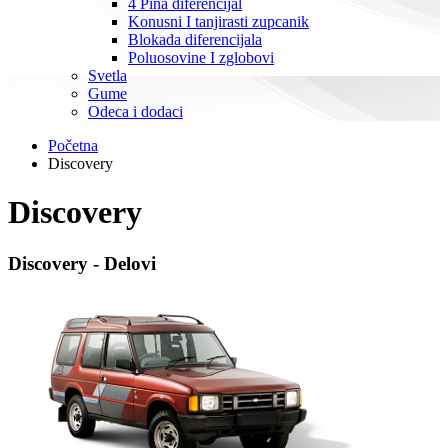
4 Pina diferencijal
Konusni I tanjirasti zupcanik
Blokada diferencijala
Poluosovine I zglobovi
Svetla
Gume
Odeca i dodaci
Početna
Discovery
Discovery
Discovery - Delovi