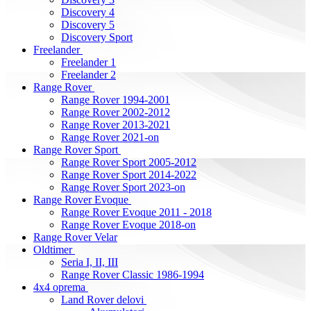
Discovery 4
Discovery 5
Discovery Sport
Freelander
Freelander 1
Freelander 2
Range Rover
Range Rover 1994-2001
Range Rover 2002-2012
Range Rover 2013-2021
Range Rover 2021-on
Range Rover Sport
Range Rover Sport 2005-2012
Range Rover Sport 2014-2022
Range Rover Sport 2023-on
Range Rover Evoque
Range Rover Evoque 2011 - 2018
Range Rover Evoque 2018-on
Range Rover Velar
Oldtimer
Seria I, II, III
Range Rover Classic 1986-1994
4x4 oprema
Land Rover delovi