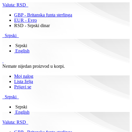
Valuta:
RSD
GBP - Britanska funta sterlinga
EUR - Evro
RSD - Srpski dinar
Srpski
Srpski
English
Nemate nijedan proizvod u korpi.
Moj nalog
Lista želja
Prijavi se
Srpski
Srpski
English
Valuta:
RSD