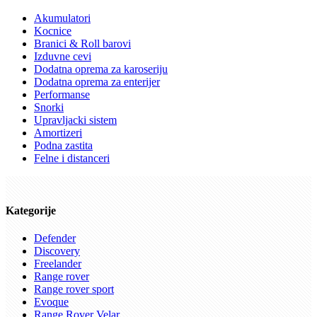
Akumulatori
Kocnice
Branici & Roll barovi
Izduvne cevi
Dodatna oprema za karoseriju
Dodatna oprema za enterijer
Performanse
Snorki
Upravljacki sistem
Amortizeri
Podna zastita
Felne i distanceri
Kategorije
Defender
Discovery
Freelander
Range rover
Range rover sport
Evoque
Range Rover Velar