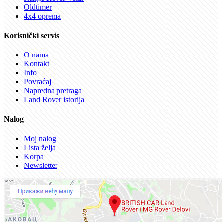
Oldtimer
4x4 oprema
Korisnički servis
O nama
Kontakt
Info
Povraćaj
Napredna pretraga
Land Rover istorija
Nalog
Moj nalog
Lista želja
Korpa
Newsletter