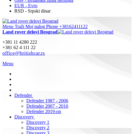
GBP - Britanska funta sterlinga
EUR - Evro
RSD - Srpski dinar
Menu
Traži
Moj nalog
Phone +38162411122
Land rover delovi Beograd
+381 11 4280 222
+381 62 4 111 22
office@britishcar.rs
Menu
Defender
Defender 1987 - 2006
Defender 2007 - 2016
Defender 2019-on
Discovery
Discovery 1
Discovery 2
Discovery 3