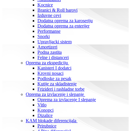
Kocnice
Branici & Roll barovi
Izduvne cevi
Dodatna oprema za karoseriju
Dodatna oprema za enterijer
Performanse
Snorki
Upravljacki sistem
Amortizeri
Podna zastita
Felne i distanceri
Oprema za ekspediciju
Kanisteri I dodatci
Krovni nosaci
Podloske za pesak
Kutije za skladistenje
Frizideri i rashladne torbe
Oprema za izvlacenje i slepanje
Oprema za izvlacenje I slepanje
Vitlo
Konopci
Dizalice
KAM blokade diferencijala
Prirubnice