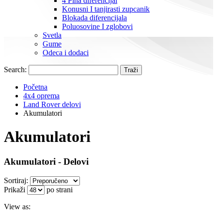
4 Pina diferencijal
Konusni I tanjirasti zupcanik
Blokada diferencijala
Poluosovine I zglobovi
Svetla
Gume
Odeca i dodaci
Search:
Traži
Početna
4x4 oprema
Land Rover delovi
Akumulatori
Akumulatori
Akumulatori - Delovi
Sortiraj:
Prikaži
po strani
View as: