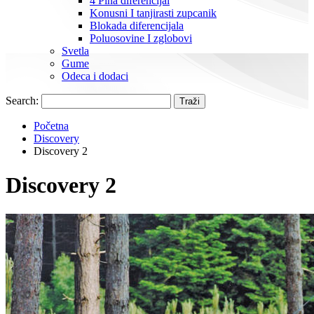
4 Pina diferencijal
Konusni I tanjirasti zupcanik
Blokada diferencijala
Poluosovine I zglobovi
Svetla
Gume
Odeca i dodaci
Search:
Traži
Početna
Discovery
Discovery 2
Discovery 2