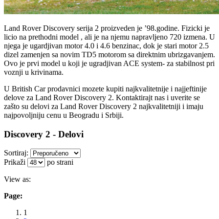
Land Rover Discovery serija 2 proizveden je ’98.godine. Fizicki je
licio na prethodni model , ali je na njemu napravljeno 720 izmena. U
njega je ugardjivan motor 4.0 i 4.6 benzinac, dok je stari motor 2.5
dizel zamenjen sa novim TD5 motorom sa direktnim ubrizgavanjem.
Ovo je prvi model u koji je ugradjivan ACE system- za stabilnost pri
voznji u krivinama.
U British Car prodavnici mozete kupiti najkvalitetnije i najjeftinije
delove za Land Rover Discovery 2. Kontaktirajt nas i uverite se
zašto su delovi za Land Rover Discovery 2 najkvalitetniji i imaju
najpovoljniju cenu u Beogradu i Srbiji.
Discovery 2 - Delovi
Sortiraj:
Prikaži
po strani
View as:
Page:
1