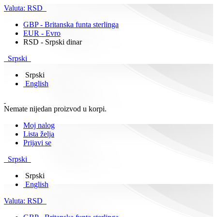
Valuta:
RSD
GBP - Britanska funta sterlinga
EUR - Evro
RSD - Srpski dinar
Srpski
Srpski
English
Nemate nijedan proizvod u korpi.
Moj nalog
Lista želja
Prijavi se
Srpski
Srpski
English
Valuta:
RSD