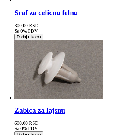
Sraf za celicnu felnu
300,00 RSD
Sa 0% PDV
Dodaj u korpu
Zabica za lajsnu
600,00 RSD
Sa 0% PDV
Dodaj u korpu