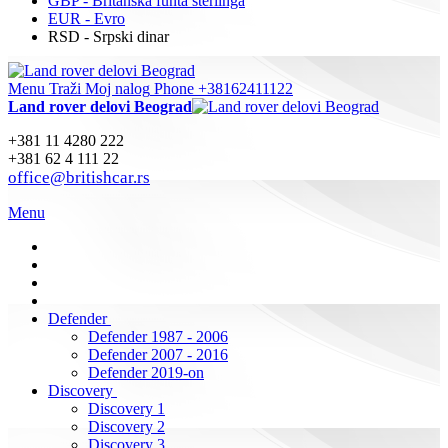
GBP - Britanska funta sterlinga
EUR - Evro
RSD - Srpski dinar
Menu
Traži
Moj nalog
Phone +38162411122
Land rover delovi Beograd
+381 11 4280 222
+381 62 4 111 22
office@britishcar.rs
Menu
Defender
Defender 1987 - 2006
Defender 2007 - 2016
Defender 2019-on
Discovery
Discovery 1
Discovery 2
Discovery 3