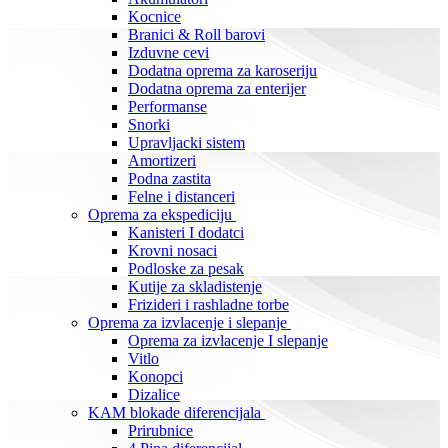
Kocnice
Branici & Roll barovi
Izduvne cevi
Dodatna oprema za karoseriju
Dodatna oprema za enterijer
Performanse
Snorki
Upravljacki sistem
Amortizeri
Podna zastita
Felne i distanceri
Oprema za ekspediciju
Kanisteri I dodatci
Krovni nosaci
Podloske za pesak
Kutije za skladistenje
Frizideri i rashladne torbe
Oprema za izvlacenje i slepanje
Oprema za izvlacenje I slepanje
Vitlo
Konopci
Dizalice
KAM blokade diferencijala
Prirubnice