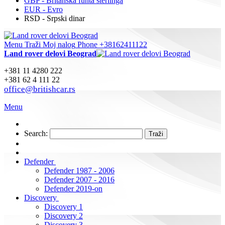
GBP - Britanska funta sterlinga
EUR - Evro
RSD - Srpski dinar
Menu
Traži
Moj nalog
Phone +38162411122
Land rover delovi Beograd
+381 11 4280 222
+381 62 4 111 22
office@britishcar.rs
Menu
Search:
Traži
Defender
Defender 1987 - 2006
Defender 2007 - 2016
Defender 2019-on
Discovery
Discovery 1
Discovery 2
Discovery 3