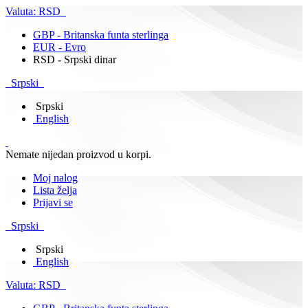
Valuta:
RSD
GBP - Britanska funta sterlinga
EUR - Evro
RSD - Srpski dinar
Srpski
Srpski
English
Nemate nijedan proizvod u korpi.
Moj nalog
Lista želja
Prijavi se
Srpski
Srpski
English
Valuta:
RSD