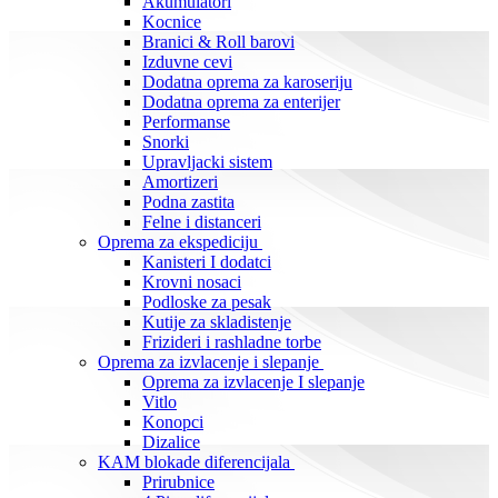
Akumulatori
Kocnice
Branici & Roll barovi
Izduvne cevi
Dodatna oprema za karoseriju
Dodatna oprema za enterijer
Performanse
Snorki
Upravljacki sistem
Amortizeri
Podna zastita
Felne i distanceri
Oprema za ekspediciju
Kanisteri I dodatci
Krovni nosaci
Podloske za pesak
Kutije za skladistenje
Frizideri i rashladne torbe
Oprema za izvlacenje i slepanje
Oprema za izvlacenje I slepanje
Vitlo
Konopci
Dizalice
KAM blokade diferencijala
Prirubnice