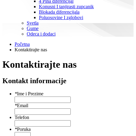
4 Pina diferencijal
Konusni I tanjirasti zupcanik
Blokada diferencijala
Poluosovine I zglobovi
Svetla
Gume
Odeca i dodaci
Početna
Kontaktirajte nas
Kontaktirajte nas
Kontakt informacije
*
Ime i Prezime
*
Email
Telefon
*
Poruka