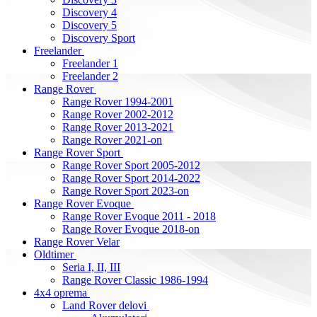
Discovery 4
Discovery 5
Discovery Sport
Freelander
Freelander 1
Freelander 2
Range Rover
Range Rover 1994-2001
Range Rover 2002-2012
Range Rover 2013-2021
Range Rover 2021-on
Range Rover Sport
Range Rover Sport 2005-2012
Range Rover Sport 2014-2022
Range Rover Sport 2023-on
Range Rover Evoque
Range Rover Evoque 2011 - 2018
Range Rover Evoque 2018-on
Range Rover Velar
Oldtimer
Seria I, II, III
Range Rover Classic 1986-1994
4x4 oprema
Land Rover delovi