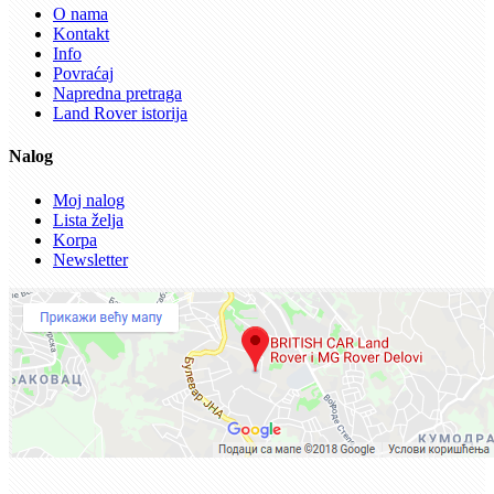
O nama
Kontakt
Info
Povraćaj
Napredna pretraga
Land Rover istorija
Nalog
Moj nalog
Lista želja
Korpa
Newsletter