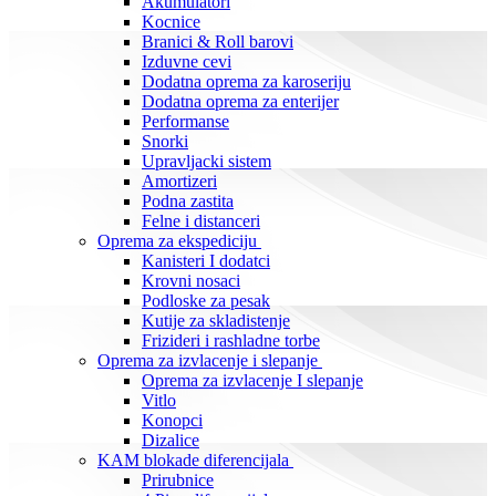
Akumulatori
Kocnice
Branici & Roll barovi
Izduvne cevi
Dodatna oprema za karoseriju
Dodatna oprema za enterijer
Performanse
Snorki
Upravljacki sistem
Amortizeri
Podna zastita
Felne i distanceri
Oprema za ekspediciju
Kanisteri I dodatci
Krovni nosaci
Podloske za pesak
Kutije za skladistenje
Frizideri i rashladne torbe
Oprema za izvlacenje i slepanje
Oprema za izvlacenje I slepanje
Vitlo
Konopci
Dizalice
KAM blokade diferencijala
Prirubnice