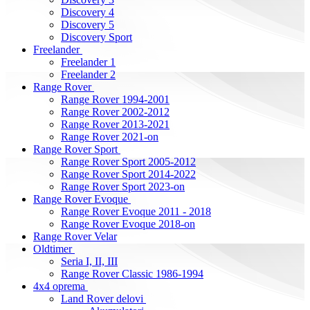
Discovery 4
Discovery 5
Discovery Sport
Freelander
Freelander 1
Freelander 2
Range Rover
Range Rover 1994-2001
Range Rover 2002-2012
Range Rover 2013-2021
Range Rover 2021-on
Range Rover Sport
Range Rover Sport 2005-2012
Range Rover Sport 2014-2022
Range Rover Sport 2023-on
Range Rover Evoque
Range Rover Evoque 2011 - 2018
Range Rover Evoque 2018-on
Range Rover Velar
Oldtimer
Seria I, II, III
Range Rover Classic 1986-1994
4x4 oprema
Land Rover delovi