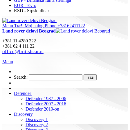
GBP - Britanska funta sterlinga
EUR - Evro
RSD - Srpski dinar
Menu
Traži
Moj nalog
Phone +38162411122
Land rover delovi Beograd
+381 11 4280 222
+381 62 4 111 22
office@britishcar.rs
Menu
Search:
Traži
Defender
Defender 1987 - 2006
Defender 2007 - 2016
Defender 2019-on
Discovery
Discovery 1
Discovery 2
Discovery 3