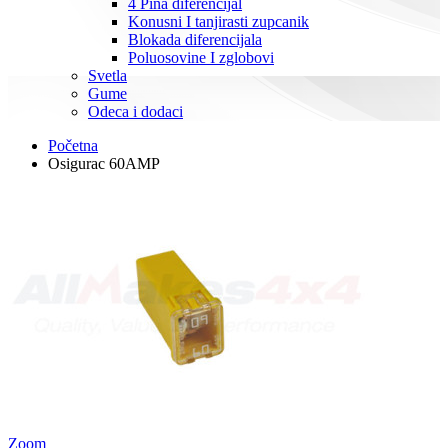
4 Pina diferencijal
Konusni I tanjirasti zupcanik
Blokada diferencijala
Poluosovine I zglobovi
Svetla
Gume
Odeca i dodaci
Početna
Osigurac 60AMP
Zoom