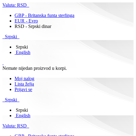
Valuta:
RSD
GBP - Britanska funta sterlinga
EUR - Evro
RSD - Srpski dinar
Srpski
Srpski
English
Nemate nijedan proizvod u korpi.
Moj nalog
Lista želja
Prijavi se
Srpski
Srpski
English
Valuta:
RSD