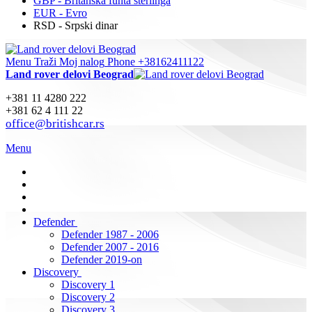
GBP - Britanska funta sterlinga
EUR - Evro
RSD - Srpski dinar
Menu
Traži
Moj nalog
Phone +38162411122
Land rover delovi Beograd
+381 11 4280 222
+381 62 4 111 22
office@britishcar.rs
Menu
Defender
Defender 1987 - 2006
Defender 2007 - 2016
Defender 2019-on
Discovery
Discovery 1
Discovery 2
Discovery 3