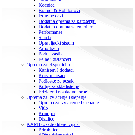
Kocnice
Branici & Roll barovi
Izduvne cevi
Dodatna oprema za karoseriju
Dodatna oprema za enterijer
Performanse
Snorki
Upravljacki sistem
Amortizeri
Podna zastita
Felne i distanceri
Oprema za ekspediciju
Kanisteri I dodatci
Krovni nosaci
Podloske za pesak
Kutije za skladistenje
Frizideri i rashladne torbe
Oprema za izvlacenje i slepanje
Oprema za izvlacenje I slepanje
Vitlo
Konopci
Dizalice
KAM blokade diferencijala
Prirubnice