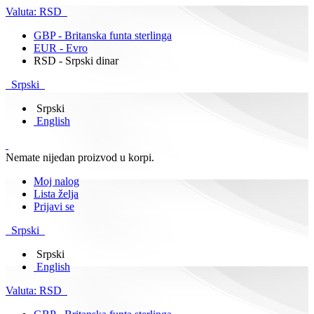
Valuta:
RSD
GBP - Britanska funta sterlinga
EUR - Evro
RSD - Srpski dinar
Srpski
Srpski
English
Nemate nijedan proizvod u korpi.
Moj nalog
Lista želja
Prijavi se
Srpski
Srpski
English
Valuta:
RSD