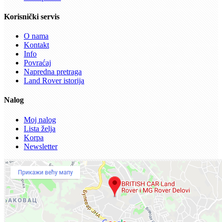
Korisnički servis
O nama
Kontakt
Info
Povraćaj
Napredna pretraga
Land Rover istorija
Nalog
Moj nalog
Lista želja
Korpa
Newsletter