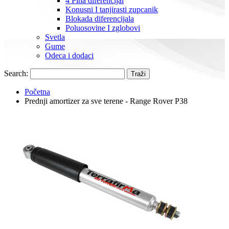
4 Pina diferencijal
Konusni I tanjirasti zupcanik
Blokada diferencijala
Poluosovine I zglobovi
Svetla
Gume
Odeca i dodaci
Search:
Traži
Početna
Prednji amortizer za sve terene - Range Rover P38