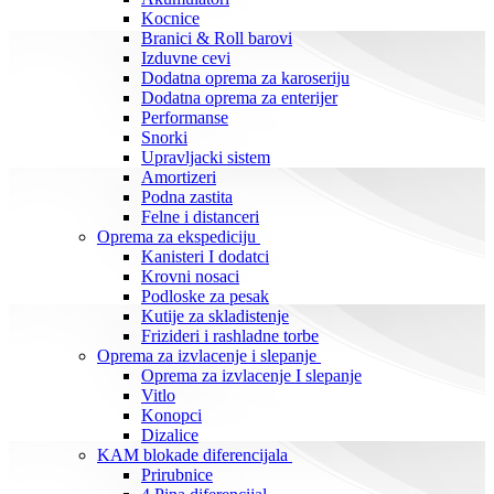
Kocnice
Branici & Roll barovi
Izduvne cevi
Dodatna oprema za karoseriju
Dodatna oprema za enterijer
Performanse
Snorki
Upravljacki sistem
Amortizeri
Podna zastita
Felne i distanceri
Oprema za ekspediciju
Kanisteri I dodatci
Krovni nosaci
Podloske za pesak
Kutije za skladistenje
Frizideri i rashladne torbe
Oprema za izvlacenje i slepanje
Oprema za izvlacenje I slepanje
Vitlo
Konopci
Dizalice
KAM blokade diferencijala
Prirubnice