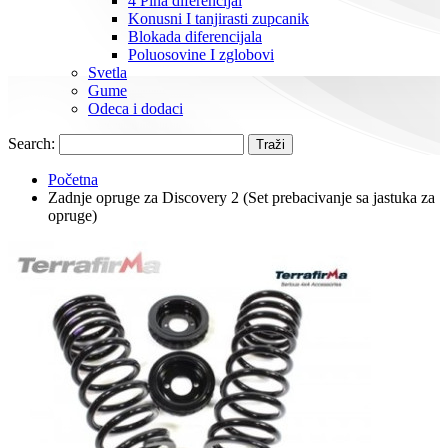
4 Pina diferencijal
Konusni I tanjirasti zupcanik
Blokada diferencijala
Poluosovine I zglobovi
Svetla
Gume
Odeca i dodaci
Search:
Traži
Početna
Zadnje opruge za Discovery 2 (Set prebacivanje sa jastuka za
opruge)