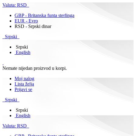
Valuta:
RSD
GBP - Britanska funta sterlinga
EUR - Evro
RSD - Srpski dinar
Srpski
Srpski
English
Nemate nijedan proizvod u korpi.
Moj nalog
Lista želja
Prijavi se
Srpski
Srpski
English
Valuta:
RSD