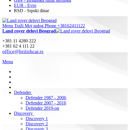
GBP - Britanska funta sterlinga
EUR - Evro
RSD - Srpski dinar
Menu
Traži
Moj nalog
Phone +38162411122
Land rover delovi Beograd
+381 11 4280 222
+381 62 4 111 22
office@britishcar.rs
Menu
Defender
Defender 1987 - 2006
Defender 2007 - 2016
Defender 2019-on
Discovery
Discovery 1
Discovery 2
Discovery 3