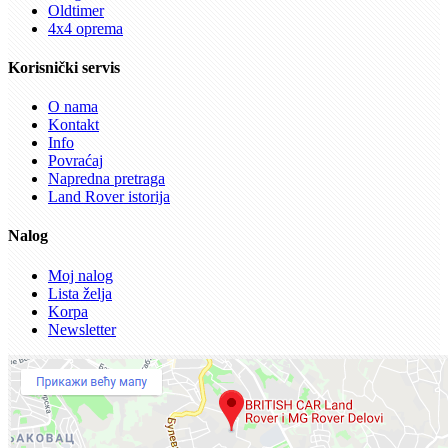
Oldtimer
4x4 oprema
Korisnički servis
O nama
Kontakt
Info
Povraćaj
Napredna pretraga
Land Rover istorija
Nalog
Moj nalog
Lista želja
Korpa
Newsletter