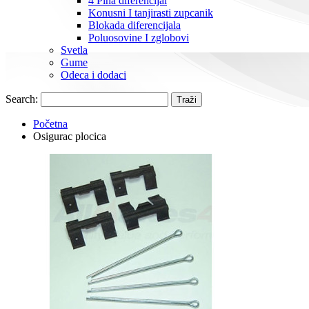
4 Pina diferencijal
Konusni I tanjirasti zupcanik
Blokada diferencijala
Poluosovine I zglobovi
Svetla
Gume
Odeca i dodaci
Search:
Traži
Početna
Osigurac plocica