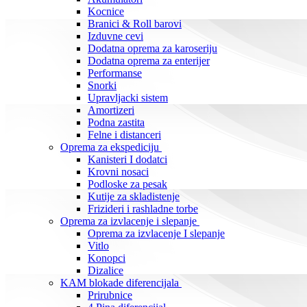
Kocnice
Branici & Roll barovi
Izduvne cevi
Dodatna oprema za karoseriju
Dodatna oprema za enterijer
Performanse
Snorki
Upravljacki sistem
Amortizeri
Podna zastita
Felne i distanceri
Oprema za ekspediciju
Kanisteri I dodatci
Krovni nosaci
Podloske za pesak
Kutije za skladistenje
Frizideri i rashladne torbe
Oprema za izvlacenje i slepanje
Oprema za izvlacenje I slepanje
Vitlo
Konopci
Dizalice
KAM blokade diferencijala
Prirubnice