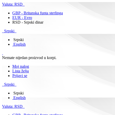
Valuta:
RSD
GBP - Britanska funta sterlinga
EUR - Evro
RSD - Srpski dinar
Srpski
Srpski
English
Nemate nijedan proizvod u korpi.
Moj nalog
Lista želja
Prijavi se
Srpski
Srpski
English
Valuta:
RSD