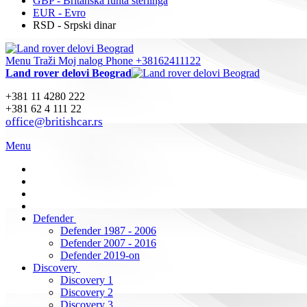
GBP - Britanska funta sterlinga
EUR - Evro
RSD - Srpski dinar
Menu
Traži
Moj nalog
Phone +38162411122
Land rover delovi Beograd
+381 11 4280 222
+381 62 4 111 22
office@britishcar.rs
Menu
Defender
Defender 1987 - 2006
Defender 2007 - 2016
Defender 2019-on
Discovery
Discovery 1
Discovery 2
Discovery 3