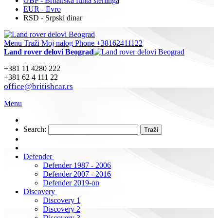
GBP - Britanska funta sterlinga
EUR - Evro
RSD - Srpski dinar
Menu
Traži
Moj nalog
Phone +38162411122
Land rover delovi Beograd
+381 11 4280 222
+381 62 4 111 22
office@britishcar.rs
Menu
Search:
Traži
Defender
Defender 1987 - 2006
Defender 2007 - 2016
Defender 2019-on
Discovery
Discovery 1
Discovery 2
Discovery 3