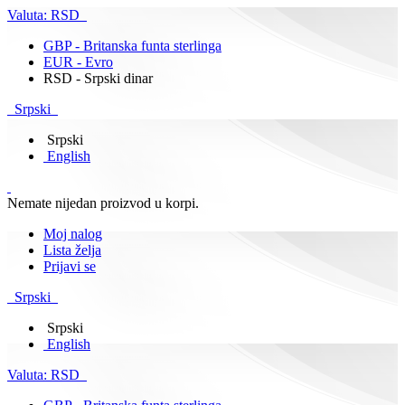
Valuta:
RSD
GBP - Britanska funta sterlinga
EUR - Evro
RSD - Srpski dinar
Srpski
Srpski
English
Nemate nijedan proizvod u korpi.
Moj nalog
Lista želja
Prijavi se
Srpski
Srpski
English
Valuta:
RSD