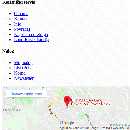
Korisnički servis
O nama
Kontakt
Info
Povraćaj
Napredna pretraga
Land Rover istorija
Nalog
Moj nalog
Lista želja
Korpa
Newsletter