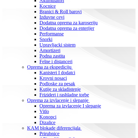
Akumulatori
Kocnice
Branici & Roll barovi
Izduvne cevi
Dodatna oprema za karoseriju
Dodatna oprema za enterijer
Performanse
Snorki
Upravljacki sistem
Amortizeri
Podna zastita
Felne i distanceri
Oprema za ekspediciju
Kanisteri I dodatci
Krovni nosaci
Podloske za pesak
Kutije za skladistenje
Frizideri i rashladne torbe
Oprema za izvlacenje i slepanje
Oprema za izvlacenje I slepanje
Vitlo
Konopci
Dizalice
KAM blokade diferencijala
Prirubnice