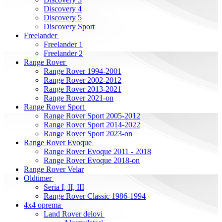
Discovery 4
Discovery 5
Discovery Sport
Freelander
Freelander 1
Freelander 2
Range Rover
Range Rover 1994-2001
Range Rover 2002-2012
Range Rover 2013-2021
Range Rover 2021-on
Range Rover Sport
Range Rover Sport 2005-2012
Range Rover Sport 2014-2022
Range Rover Sport 2023-on
Range Rover Evoque
Range Rover Evoque 2011 - 2018
Range Rover Evoque 2018-on
Range Rover Velar
Oldtimer
Seria I, II, III
Range Rover Classic 1986-1994
4x4 oprema
Land Rover delovi