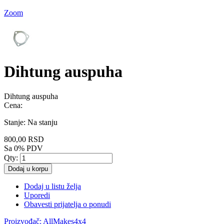
Zoom
Dihtung auspuha
Dihtung auspuha
Cena:
Stanje:
Na stanju
800,00 RSD
Sa 0% PDV
Qty:
Dodaj u korpu
Dodaj u listu želja
Uporedi
Obavesti prijatelja o ponudi
Proizvođač:
AllMakes4x4