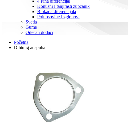
4 Pina diferencijal
Konusni I tanjirasti zupcanik
Blokada diferencijala
Poluosovine I zglobovi
Svetla
Gume
Odeca i dodaci
Početna
Dihtung auspuha