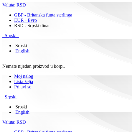
Valuta:
RSD
GBP - Britanska funta sterlinga
EUR - Evro
RSD - Srpski dinar
Srpski
Srpski
English
Nemate nijedan proizvod u korpi.
Moj nalog
Lista želja
Prijavi se
Srpski
Srpski
English
Valuta:
RSD