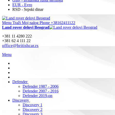
GBP - Britanska funta sterlinga
EUR - Evro
RSD - Srpski dinar
Menu
Traži
Moj nalog
Phone +38162411122
Land rover delovi Beograd
+381 11 4280 222
+381 62 4 111 22
office@britishcar.rs
Menu
Defender
Defender 1987 - 2006
Defender 2007 - 2016
Defender 2019-on
Discovery
Discovery 1
Discovery 2
Discovery 3