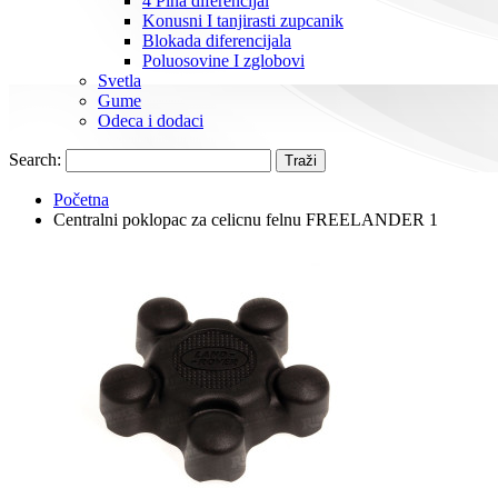
4 Pina diferencijal
Konusni I tanjirasti zupcanik
Blokada diferencijala
Poluosovine I zglobovi
Svetla
Gume
Odeca i dodaci
Search:
Traži
Početna
Centralni poklopac za celicnu felnu FREELANDER 1