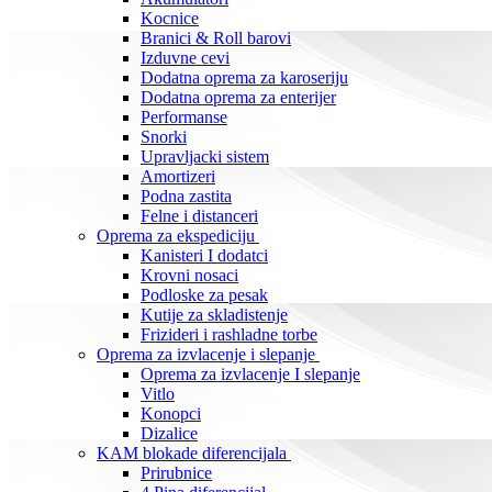
Kocnice
Branici & Roll barovi
Izduvne cevi
Dodatna oprema za karoseriju
Dodatna oprema za enterijer
Performanse
Snorki
Upravljacki sistem
Amortizeri
Podna zastita
Felne i distanceri
Oprema za ekspediciju
Kanisteri I dodatci
Krovni nosaci
Podloske za pesak
Kutije za skladistenje
Frizideri i rashladne torbe
Oprema za izvlacenje i slepanje
Oprema za izvlacenje I slepanje
Vitlo
Konopci
Dizalice
KAM blokade diferencijala
Prirubnice