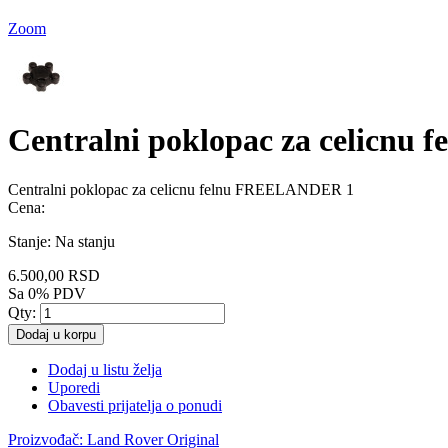
Zoom
Centralni poklopac za celicn
Centralni poklopac za celicnu felnu FREELANDER 1
Cena:
Stanje:
Na stanju
6.500,00 RSD
Sa 0% PDV
Qty:
Dodaj u korpu
Dodaj u listu želja
Uporedi
Obavesti prijatelja o ponudi
Proizvođač:
Land Rover Original