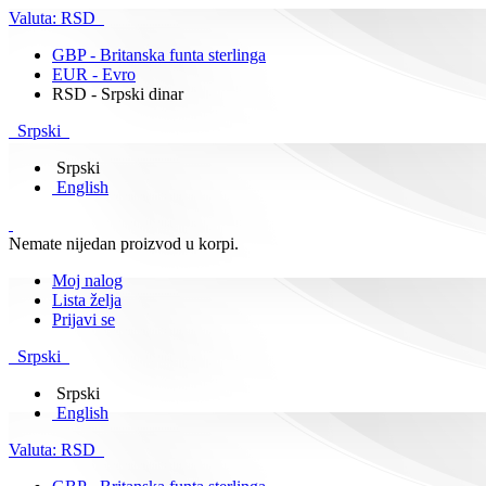
Valuta:
RSD
GBP - Britanska funta sterlinga
EUR - Evro
RSD - Srpski dinar
Srpski
Srpski
English
Nemate nijedan proizvod u korpi.
Moj nalog
Lista želja
Prijavi se
Srpski
Srpski
English
Valuta:
RSD