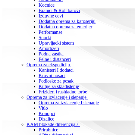
Kocnice
Branici & Roll barovi
Izduvne cevi
Dodatna oprema za karoseriju
Dodatna oprema za enterijer
Performanse
Snorki
Upravljacki sistem
Amortizeri
Podna zastita
Felne i distanceri
Oprema za ekspediciju
Kanisteri I dodatci
Krovni nosaci
Podloske za pesak
Kutije za skladistenje
Frizideri i rashladne torbe
Oprema za izvlacenje i slepanje
Oprema za izvlacenje I slepanje
Vitlo
Konopci
Dizalice
KAM blokade diferencijala
Prirubnice