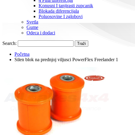
4 Pina diferencijal
Konusni I tanjirasti zupcanik
Blokada diferencijala
Poluosovine I zglobovi
Svetla
Gume
Odeca i dodaci
Search:
Traži
Početna
Silen blok na prednjoj viljusci PowerFlex Freelander 1