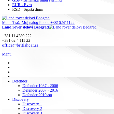
GBP - Britanska funta sterlinga
EUR - Evro
RSD - Srpski dinar
Menu
Traži
Moj nalog
Phone +38162411122
Land rover delovi Beograd
+381 11 4280 222
+381 62 4 111 22
office@britishcar.rs
Menu
Defender
Defender 1987 - 2006
Defender 2007 - 2016
Defender 2019-on
Discovery
Discovery 1
Discovery 2
Discovery 3