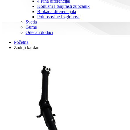
4 Pina diferencijal
Konusni I tanjirasti zupcanik
Blokada diferencijala
Poluosovine I zglobovi
Svetla
Gume
Odeca i dodaci
Početna
Zadnji kardan