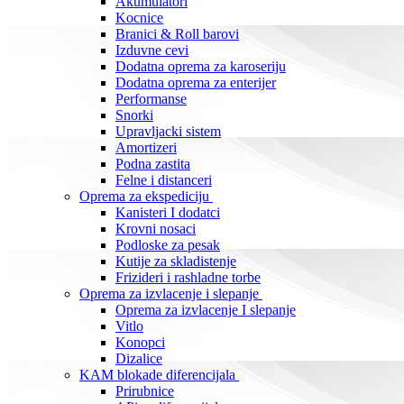
Akumulatori
Kocnice
Branici & Roll barovi
Izduvne cevi
Dodatna oprema za karoseriju
Dodatna oprema za enterijer
Performanse
Snorki
Upravljacki sistem
Amortizeri
Podna zastita
Felne i distanceri
Oprema za ekspediciju
Kanisteri I dodatci
Krovni nosaci
Podloske za pesak
Kutije za skladistenje
Frizideri i rashladne torbe
Oprema za izvlacenje i slepanje
Oprema za izvlacenje I slepanje
Vitlo
Konopci
Dizalice
KAM blokade diferencijala
Prirubnice