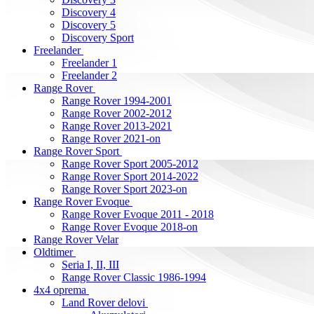
Discovery 4
Discovery 5
Discovery Sport
Freelander
Freelander 1
Freelander 2
Range Rover
Range Rover 1994-2001
Range Rover 2002-2012
Range Rover 2013-2021
Range Rover 2021-on
Range Rover Sport
Range Rover Sport 2005-2012
Range Rover Sport 2014-2022
Range Rover Sport 2023-on
Range Rover Evoque
Range Rover Evoque 2011 - 2018
Range Rover Evoque 2018-on
Range Rover Velar
Oldtimer
Seria I, II, III
Range Rover Classic 1986-1994
4x4 oprema
Land Rover delovi