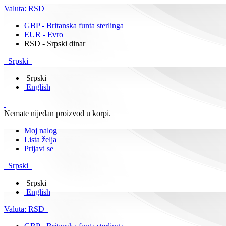
Valuta:
RSD
GBP - Britanska funta sterlinga
EUR - Evro
RSD - Srpski dinar
Srpski
Srpski
English
Nemate nijedan proizvod u korpi.
Moj nalog
Lista želja
Prijavi se
Srpski
Srpski
English
Valuta:
RSD