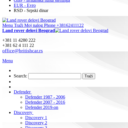
GBP - Britanska funta sterlinga
EUR - Evro
RSD - Srpski dinar
Menu
Traži
Moj nalog
Phone +38162411122
Land rover delovi Beograd
+381 11 4280 222
+381 62 4 111 22
office@britishcar.rs
Menu
Search:
Traži
Defender
Defender 1987 - 2006
Defender 2007 - 2016
Defender 2019-on
Discovery
Discovery 1
Discovery 2
Discovery 3