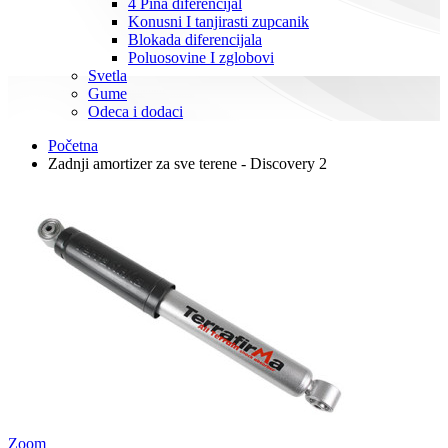
4 Pina diferencijal
Konusni I tanjirasti zupcanik
Blokada diferencijala
Poluosovine I zglobovi
Svetla
Gume
Odeca i dodaci
Početna
Zadnji amortizer za sve terene - Discovery 2
Zoom