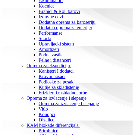
Akumulatori
Kocnice
Branici & Roll barovi
Izduvne cevi
Dodatna oprema za karoseriju
Dodatna oprema za enterijer
Performanse
Snorki
Upravljacki sistem
Amortizeri
Podna zastita
Felne i distanceri
Oprema za ekspediciju
Kanisteri I dodatci
Krovni nosaci
Podloske za pesak
Kutije za skladistenje
Frizideri i rashladne torbe
Oprema za izvlacenje i slepanje
Oprema za izvlacenje I slepanje
Vitlo
Konopci
Dizalice
KAM blokade diferencijala
Prirubnice