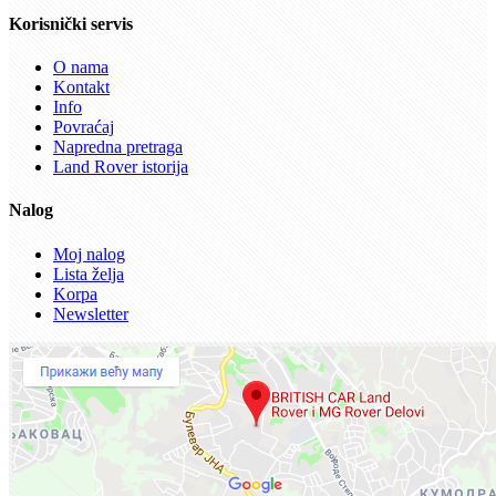
Korisnički servis
O nama
Kontakt
Info
Povraćaj
Napredna pretraga
Land Rover istorija
Nalog
Moj nalog
Lista želja
Korpa
Newsletter