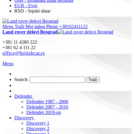
GBP - Britanska funta sterlinga
EUR - Evro
RSD - Srpski dinar
Menu
Traži
Moj nalog
Phone +38162411122
Land rover delovi Beograd
+381 11 4280 222
+381 62 4 111 22
office@britishcar.rs
Menu
Search:
Traži
Defender
Defender 1987 - 2006
Defender 2007 - 2016
Defender 2019-on
Discovery
Discovery 1
Discovery 2
Discovery 3