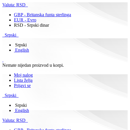
Valuta:
RSD
GBP - Britanska funta sterlinga
EUR - Evro
RSD - Srpski dinar
Srpski
Srpski
English
Nemate nijedan proizvod u korpi.
Moj nalog
Lista želja
Prijavi se
Srpski
Srpski
English
Valuta:
RSD