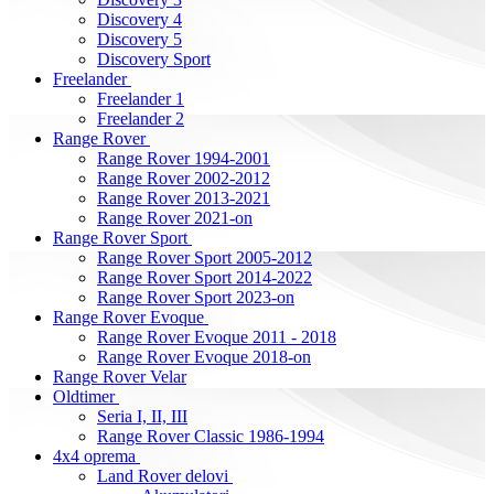
Discovery 4
Discovery 5
Discovery Sport
Freelander
Freelander 1
Freelander 2
Range Rover
Range Rover 1994-2001
Range Rover 2002-2012
Range Rover 2013-2021
Range Rover 2021-on
Range Rover Sport
Range Rover Sport 2005-2012
Range Rover Sport 2014-2022
Range Rover Sport 2023-on
Range Rover Evoque
Range Rover Evoque 2011 - 2018
Range Rover Evoque 2018-on
Range Rover Velar
Oldtimer
Seria I, II, III
Range Rover Classic 1986-1994
4x4 oprema
Land Rover delovi