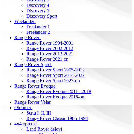
Discovery 4
Discovery 5
Discovery Sport
Freelander
Freelander 1
Freelander 2
Range Rover
Range Rover 1994-2001
Range Rover 2002-2012
Range Rover 2013-2021
Range Rover 2021-on
Range Rover Sport
Range Rover Sport 2005-2012
Range Rover Sport 2014-2022
Range Rover Sport 2023-on
Range Rover Evoque
Range Rover Evoque 2011 - 2018
Range Rover Evoque 2018-on
Range Rover Velar
Oldtimer
Seria I, II, III
Range Rover Classic 1986-1994
4x4 oprema
Land Rover delovi