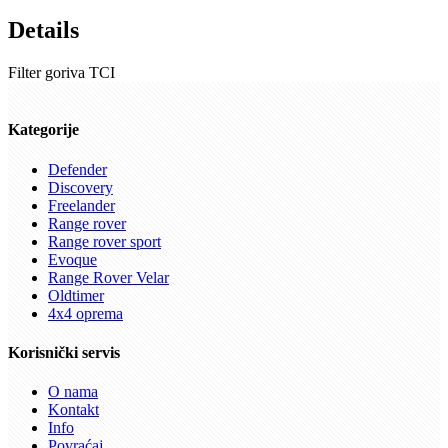
Details
Filter goriva TCI
Kategorije
Defender
Discovery
Freelander
Range rover
Range rover sport
Evoque
Range Rover Velar
Oldtimer
4x4 oprema
Korisnički servis
O nama
Kontakt
Info
Povraćaj