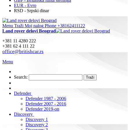
GBP - Britanska funta sterlinga
EUR - Evro
RSD - Srpski dinar
Menu
Traži
Moj nalog
Phone +38162411122
Land rover delovi Beograd
+381 11 4280 222
+381 62 4 111 22
office@britishcar.rs
Menu
Search:
Traži
Defender
Defender 1987 - 2006
Defender 2007 - 2016
Defender 2019-on
Discovery
Discovery 1
Discovery 2
Discovery 3