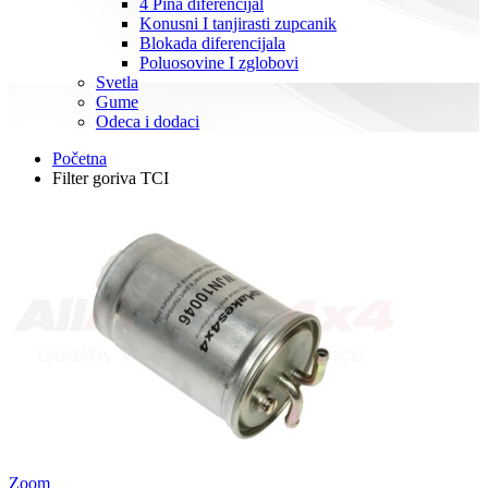
4 Pina diferencijal
Konusni I tanjirasti zupcanik
Blokada diferencijala
Poluosovine I zglobovi
Svetla
Gume
Odeca i dodaci
Početna
Filter goriva TCI
Zoom