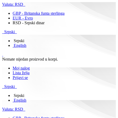
Valuta:
RSD
GBP - Britanska funta sterlinga
EUR - Evro
RSD - Srpski dinar
Srpski
Srpski
English
Nemate nijedan proizvod u korpi.
Moj nalog
Lista želja
Prijavi se
Srpski
Srpski
English
Valuta:
RSD