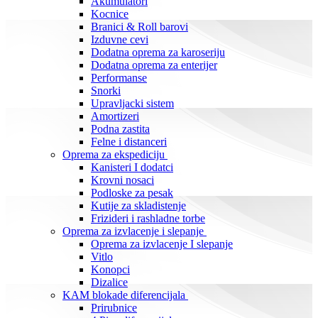
Akumulatori
Kocnice
Branici & Roll barovi
Izduvne cevi
Dodatna oprema za karoseriju
Dodatna oprema za enterijer
Performanse
Snorki
Upravljacki sistem
Amortizeri
Podna zastita
Felne i distanceri
Oprema za ekspediciju
Kanisteri I dodatci
Krovni nosaci
Podloske za pesak
Kutije za skladistenje
Frizideri i rashladne torbe
Oprema za izvlacenje i slepanje
Oprema za izvlacenje I slepanje
Vitlo
Konopci
Dizalice
KAM blokade diferencijala
Prirubnice