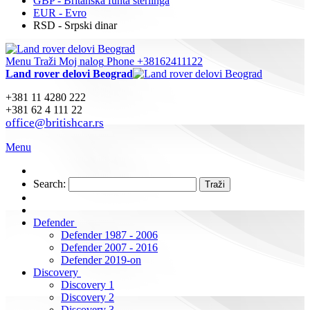
GBP - Britanska funta sterlinga
EUR - Evro
RSD - Srpski dinar
Menu
Traži
Moj nalog
Phone +38162411122
Land rover delovi Beograd
+381 11 4280 222
+381 62 4 111 22
office@britishcar.rs
Menu
Search:
Traži
Defender
Defender 1987 - 2006
Defender 2007 - 2016
Defender 2019-on
Discovery
Discovery 1
Discovery 2
Discovery 3