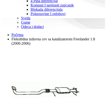
4 Pina diferencijal
Konusni I tanjirasti zupcanik
Blokada diferencijala
Poluosovine I zglobovi
Svetla
Gume
Odeca i dodaci
Početna
Fleksibilna izduvna cev sa katalizatorom Freelander 1.8
(2000-2006)