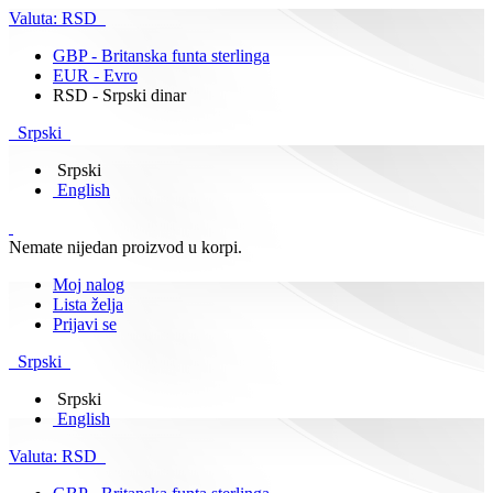
Valuta:
RSD
GBP - Britanska funta sterlinga
EUR - Evro
RSD - Srpski dinar
Srpski
Srpski
English
Nemate nijedan proizvod u korpi.
Moj nalog
Lista želja
Prijavi se
Srpski
Srpski
English
Valuta:
RSD