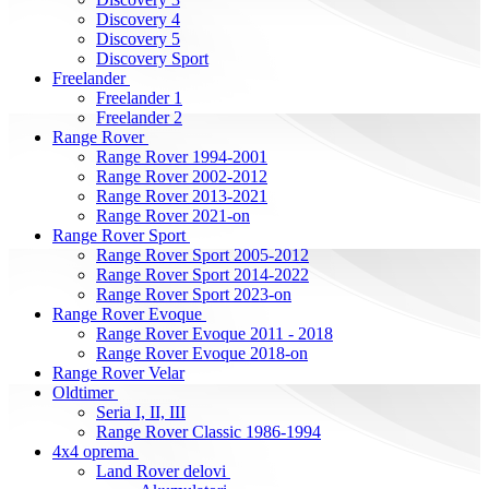
Discovery 4
Discovery 5
Discovery Sport
Freelander
Freelander 1
Freelander 2
Range Rover
Range Rover 1994-2001
Range Rover 2002-2012
Range Rover 2013-2021
Range Rover 2021-on
Range Rover Sport
Range Rover Sport 2005-2012
Range Rover Sport 2014-2022
Range Rover Sport 2023-on
Range Rover Evoque
Range Rover Evoque 2011 - 2018
Range Rover Evoque 2018-on
Range Rover Velar
Oldtimer
Seria I, II, III
Range Rover Classic 1986-1994
4x4 oprema
Land Rover delovi