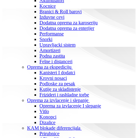
Akumulatori
Kocnice
Branici & Roll barovi
Izduvne cevi
Dodatna oprema za karoseriju
Dodatna oprema za enterijer
Performanse
Snorki
Upravljacki sistem
Amortizeri
Podna zastita
Felne i distanceri
Oprema za ekspediciju
Kanisteri I dodatci
Krovni nosaci
Podloske za pesak
Kutije za skladistenje
Frizideri i rashladne torbe
Oprema za izvlacenje i slepanje
Oprema za izvlacenje I slepanje
Vitlo
Konopci
Dizalice
KAM blokade diferencijala
Prirubnice