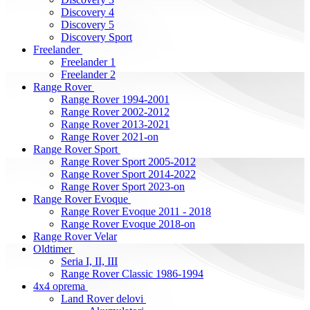
Discovery 4
Discovery 5
Discovery Sport
Freelander
Freelander 1
Freelander 2
Range Rover
Range Rover 1994-2001
Range Rover 2002-2012
Range Rover 2013-2021
Range Rover 2021-on
Range Rover Sport
Range Rover Sport 2005-2012
Range Rover Sport 2014-2022
Range Rover Sport 2023-on
Range Rover Evoque
Range Rover Evoque 2011 - 2018
Range Rover Evoque 2018-on
Range Rover Velar
Oldtimer
Seria I, II, III
Range Rover Classic 1986-1994
4x4 oprema
Land Rover delovi