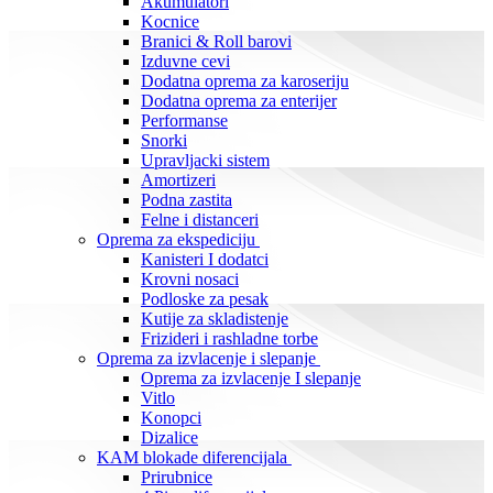
Akumulatori
Kocnice
Branici & Roll barovi
Izduvne cevi
Dodatna oprema za karoseriju
Dodatna oprema za enterijer
Performanse
Snorki
Upravljacki sistem
Amortizeri
Podna zastita
Felne i distanceri
Oprema za ekspediciju
Kanisteri I dodatci
Krovni nosaci
Podloske za pesak
Kutije za skladistenje
Frizideri i rashladne torbe
Oprema za izvlacenje i slepanje
Oprema za izvlacenje I slepanje
Vitlo
Konopci
Dizalice
KAM blokade diferencijala
Prirubnice