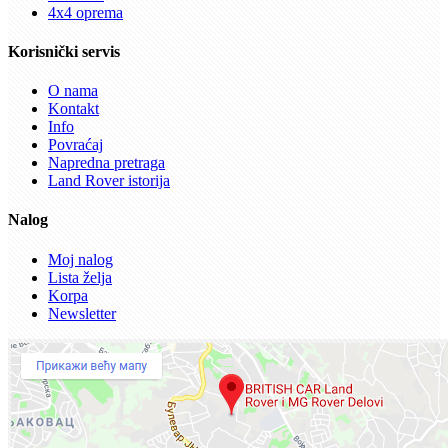
4x4 oprema
Korisnički servis
O nama
Kontakt
Info
Povraćaj
Napredna pretraga
Land Rover istorija
Nalog
Moj nalog
Lista želja
Korpa
Newsletter