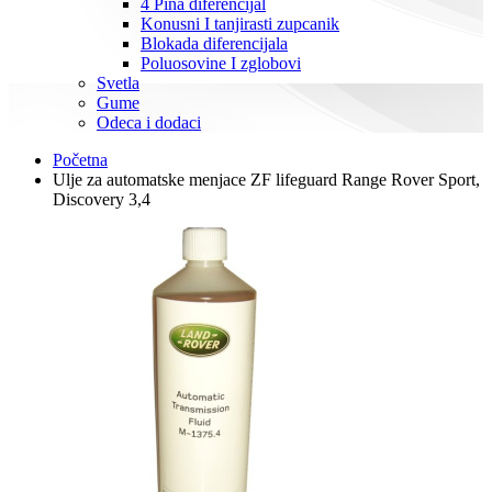
4 Pina diferencijal
Konusni I tanjirasti zupcanik
Blokada diferencijala
Poluosovine I zglobovi
Svetla
Gume
Odeca i dodaci
Početna
Ulje za automatske menjace ZF lifeguard Range Rover Sport,
Discovery 3,4