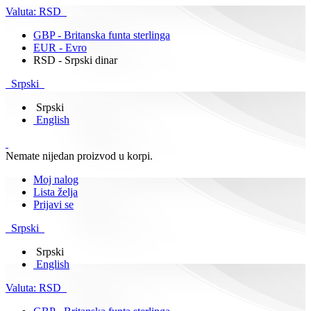
Valuta:
RSD
GBP - Britanska funta sterlinga
EUR - Evro
RSD - Srpski dinar
Srpski
Srpski
English
Nemate nijedan proizvod u korpi.
Moj nalog
Lista želja
Prijavi se
Srpski
Srpski
English
Valuta:
RSD