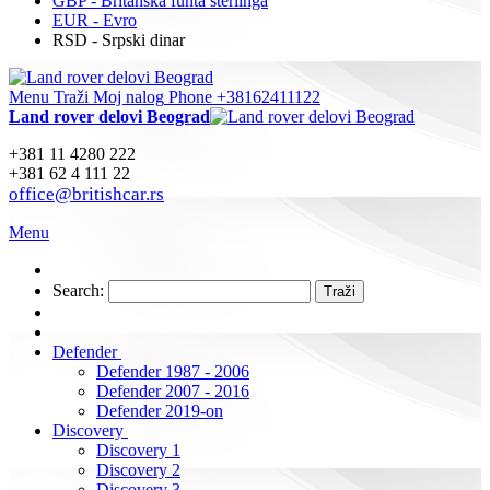
GBP - Britanska funta sterlinga
EUR - Evro
RSD - Srpski dinar
Menu
Traži
Moj nalog
Phone +38162411122
Land rover delovi Beograd
+381 11 4280 222
+381 62 4 111 22
office@britishcar.rs
Menu
Search:
Traži
Defender
Defender 1987 - 2006
Defender 2007 - 2016
Defender 2019-on
Discovery
Discovery 1
Discovery 2
Discovery 3