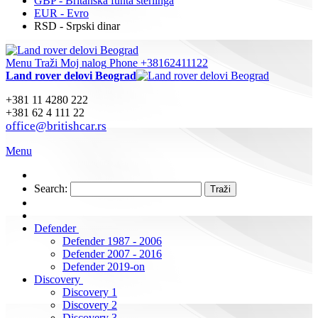
GBP - Britanska funta sterlinga
EUR - Evro
RSD - Srpski dinar
Menu
Traži
Moj nalog
Phone +38162411122
Land rover delovi Beograd
+381 11 4280 222
+381 62 4 111 22
office@britishcar.rs
Menu
Search:
Traži
Defender
Defender 1987 - 2006
Defender 2007 - 2016
Defender 2019-on
Discovery
Discovery 1
Discovery 2
Discovery 3