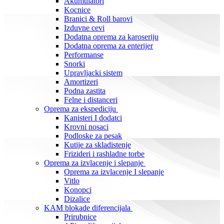
Akumulatori
Kocnice
Branici & Roll barovi
Izduvne cevi
Dodatna oprema za karoseriju
Dodatna oprema za enterijer
Performanse
Snorki
Upravljacki sistem
Amortizeri
Podna zastita
Felne i distanceri
Oprema za ekspediciju
Kanisteri I dodatci
Krovni nosaci
Podloske za pesak
Kutije za skladistenje
Frizideri i rashladne torbe
Oprema za izvlacenje i slepanje
Oprema za izvlacenje I slepanje
Vitlo
Konopci
Dizalice
KAM blokade diferencijala
Prirubnice