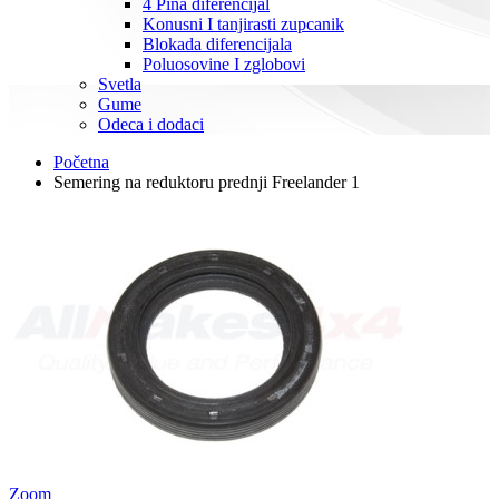
4 Pina diferencijal
Konusni I tanjirasti zupcanik
Blokada diferencijala
Poluosovine I zglobovi
Svetla
Gume
Odeca i dodaci
Početna
Semering na reduktoru prednji Freelander 1
Zoom