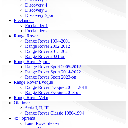
Discovery 4
Discovery 5
Discovery Sport
Freelander
Freelander 1
Freelander 2
Range Rover
Range Rover 1994-2001
Range Rover 2002-2012
Range Rover 2013-2021
Range Rover 2021-on
Range Rover Sport
Range Rover Sport 2005-2012
Range Rover Sport 2014-2022
Range Rover Sport 2023-on
Range Rover Evoque
Range Rover Evoque 2011 - 2018
Range Rover Evoque 2018-on
Range Rover Velar
Oldtimer
Seria I, II, III
Range Rover Classic 1986-1994
4x4 oprema
Land Rover delovi