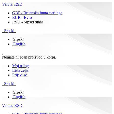
Valuta:
RSD
GBP - Britanska funta sterlinga
EUR - Evro
RSD - Srpski dinar
Srpski
Srpski
English
Nemate nijedan proizvod u korpi.
Moj nalog
Lista želja
Prijavi se
Srpski
Srpski
English
Valuta:
RSD