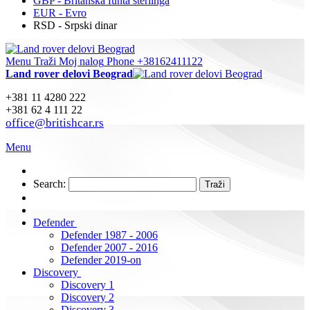
GBP - Britanska funta sterlinga
EUR - Evro
RSD - Srpski dinar
Menu
Traži
Moj nalog
Phone +38162411122
Land rover delovi Beograd
+381 11 4280 222
+381 62 4 111 22
office@britishcar.rs
Menu
Search:
Traži
Defender
Defender 1987 - 2006
Defender 2007 - 2016
Defender 2019-on
Discovery
Discovery 1
Discovery 2
Discovery 3