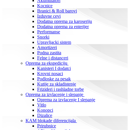
Akumulatori
Kocnice
Branici & Roll barovi
Izduvne cevi
Dodatna oprema za karoseriju
Dodatna oprema za enterijer
Performanse
Snorki
Upravljacki sistem
Amortizeri
Podna zastita
Felne i distanceri
Oprema za ekspediciju
Kanisteri I dodatci
Krovni nosaci
Podloske za pesak
Kutije za skladistenje
Frizideri i rashladne torbe
Oprema za izvlacenje i slepanje
Oprema za izvlacenje I slepanje
Vitlo
Konopci
Dizalice
KAM blokade diferencijala
Prirubnice