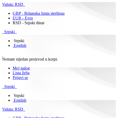
Valuta:
RSD
GBP - Britanska funta sterlinga
EUR - Evro
RSD - Srpski dinar
Srpski
Srpski
English
Nemate nijedan proizvod u korpi.
Moj nalog
Lista želja
Prijavi se
Srpski
Srpski
English
Valuta:
RSD