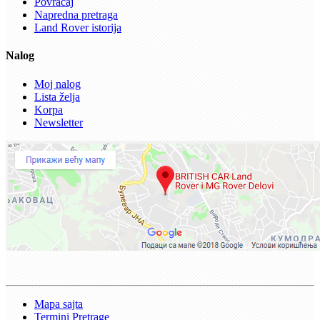
Povraćaj
Napredna pretraga
Land Rover istorija
Nalog
Moj nalog
Lista želja
Korpa
Newsletter
Mapa sajta
Termini Pretrage