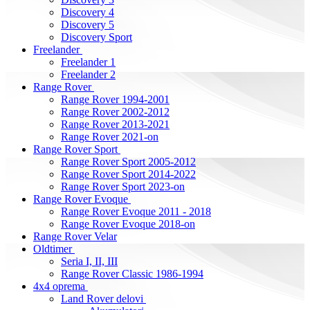
Discovery 4
Discovery 5
Discovery Sport
Freelander
Freelander 1
Freelander 2
Range Rover
Range Rover 1994-2001
Range Rover 2002-2012
Range Rover 2013-2021
Range Rover 2021-on
Range Rover Sport
Range Rover Sport 2005-2012
Range Rover Sport 2014-2022
Range Rover Sport 2023-on
Range Rover Evoque
Range Rover Evoque 2011 - 2018
Range Rover Evoque 2018-on
Range Rover Velar
Oldtimer
Seria I, II, III
Range Rover Classic 1986-1994
4x4 oprema
Land Rover delovi