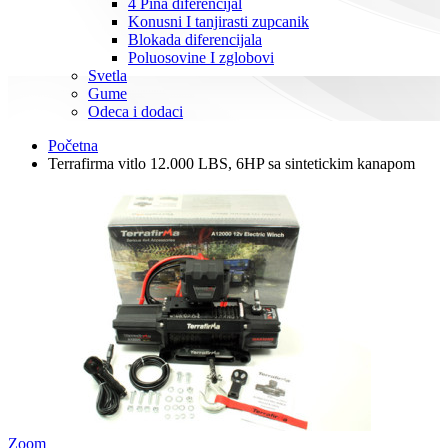
4 Pina diferencijal
Konusni I tanjirasti zupcanik
Blokada diferencijala
Poluosovine I zglobovi
Svetla
Gume
Odeca i dodaci
Početna
Terrafirma vitlo 12.000 LBS, 6HP sa sintetickim kanapom
Zoom