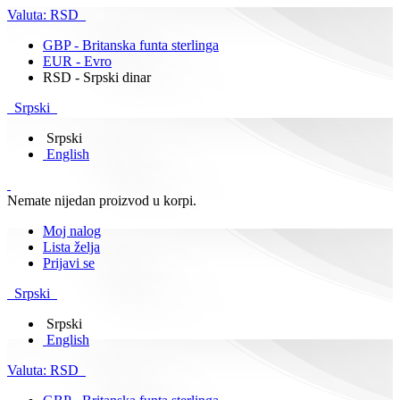
Valuta:
RSD
GBP - Britanska funta sterlinga
EUR - Evro
RSD - Srpski dinar
Srpski
Srpski
English
Nemate nijedan proizvod u korpi.
Moj nalog
Lista želja
Prijavi se
Srpski
Srpski
English
Valuta:
RSD