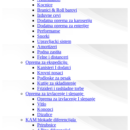
Kocnice
Branici & Roll barovi
Izduvne cevi
Dodatna oprema za karoseriju
Dodatna oprema za enterijer
Performanse
Snorki
Upravljacki sistem
Amortizeri
Podna zastita
Felne i distanceri
Oprema za ekspediciju
Kanisteri I dodatci
Krovni nosaci
Podloske za pesak
Kutije za skladistenje
Frizideri i rashladne torbe
Oprema za izvlacenje i slepanje
Oprema za izvlacenje I slepanje
Vitlo
Konopci
Dizalice
KAM blokade diferencijala
Prirubnice