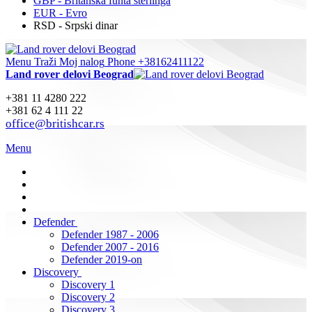
GBP - Britanska funta sterlinga
EUR - Evro
RSD - Srpski dinar
Menu
Traži
Moj nalog
Phone +38162411122
Land rover delovi Beograd
+381 11 4280 222
+381 62 4 111 22
office@britishcar.rs
Menu
Defender
Defender 1987 - 2006
Defender 2007 - 2016
Defender 2019-on
Discovery
Discovery 1
Discovery 2
Discovery 3