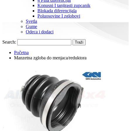
4 Pina diferencijal
Konusni I tanjirasti zupcanik
Blokada diferencijala
Poluosovine I zglobovi
Svetla
Gume
Odeca i dodaci
Search:
Traži
Početna
Manzetna zgloba do menjaca/reduktora