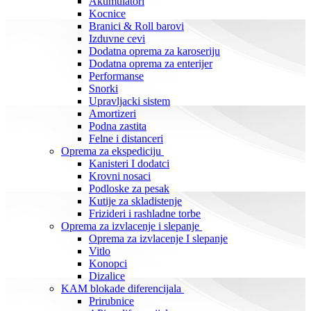
Akumulatori
Kocnice
Branici & Roll barovi
Izduvne cevi
Dodatna oprema za karoseriju
Dodatna oprema za enterijer
Performanse
Snorki
Upravljacki sistem
Amortizeri
Podna zastita
Felne i distanceri
Oprema za ekspediciju
Kanisteri I dodatci
Krovni nosaci
Podloske za pesak
Kutije za skladistenje
Frizideri i rashladne torbe
Oprema za izvlacenje i slepanje
Oprema za izvlacenje I slepanje
Vitlo
Konopci
Dizalice
KAM blokade diferencijala
Prirubnice