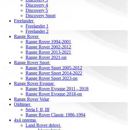
Discovery 4
Discovery 5
Discovery Sport
Freelander
Freelander 1
Freelander 2
Range Rover
Range Rover 1994-2001
Range Rover 2002-2012
Range Rover 2013-2021
Range Rover 2021-on
Range Rover Sport
Range Rover Sport 2005-2012
Range Rover Sport 2014-2022
Range Rover Sport 2023-on
Range Rover Evoque
Range Rover Evoque 2011 - 2018
Range Rover Evoque 2018-on
Range Rover Velar
Oldtimer
Seria I, II, III
Range Rover Classic 1986-1994
4x4 oprema
Land Rover delovi