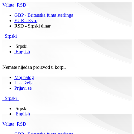
Valuta:
RSD
GBP - Britanska funta sterlinga
EUR - Evro
RSD - Srpski dinar
Srpski
Srpski
English
Nemate nijedan proizvod u korpi.
Moj nalog
Lista želja
Prijavi se
Srpski
Srpski
English
Valuta:
RSD