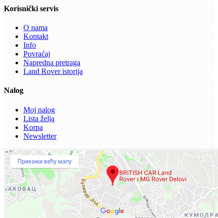
Korisnički servis
O nama
Kontakt
Info
Povraćaj
Napredna pretraga
Land Rover istorija
Nalog
Moj nalog
Lista želja
Korpa
Newsletter