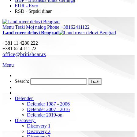
GBP - Britanska funta sterlinga
EUR - Evro
RSD - Srpski dinar
Menu
Traži
Moj nalog
Phone +38162411122
Land rover delovi Beograd
+381 11 4280 222
+381 62 4 111 22
office@britishcar.rs
Menu
Search:
Traži
Defender
Defender 1987 - 2006
Defender 2007 - 2016
Defender 2019-on
Discovery
Discovery 1
Discovery 2
Discovery 3