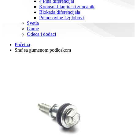
4 Pina diferencijal
Konusni I tanjirasti zupcanik
Blokada diferencijala
Poluosovine I zglobovi
Svetla
Gume
Odeca i dodaci
Početna
Sraf sa gumenom podloskom