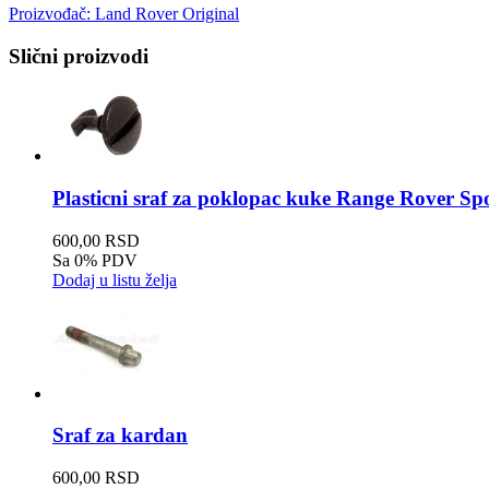
Proizvođač:
Land Rover Original
Slični proizvodi
Plasticni sraf za poklopac kuke Range Rover Spo
600,00 RSD
Sa 0% PDV
Dodaj u listu želja
Sraf za kardan
600,00 RSD