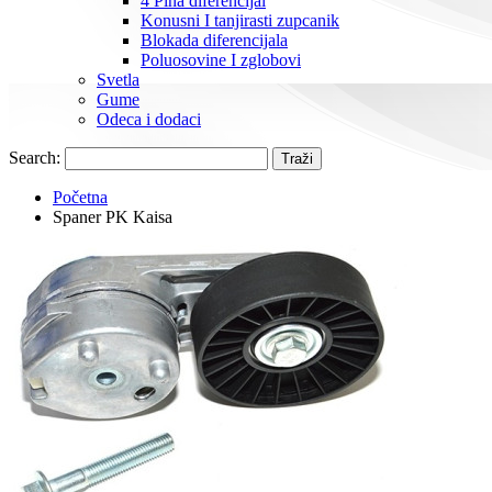
4 Pina diferencijal
Konusni I tanjirasti zupcanik
Blokada diferencijala
Poluosovine I zglobovi
Svetla
Gume
Odeca i dodaci
Search:
Traži
Početna
Spaner PK Kaisa