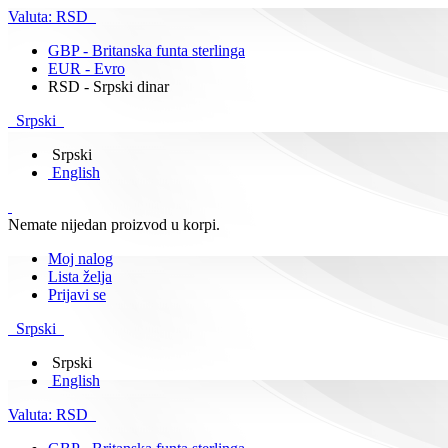
Valuta:
RSD
GBP - Britanska funta sterlinga
EUR - Evro
RSD - Srpski dinar
Srpski
Srpski
English
Nemate nijedan proizvod u korpi.
Moj nalog
Lista želja
Prijavi se
Srpski
Srpski
English
Valuta:
RSD