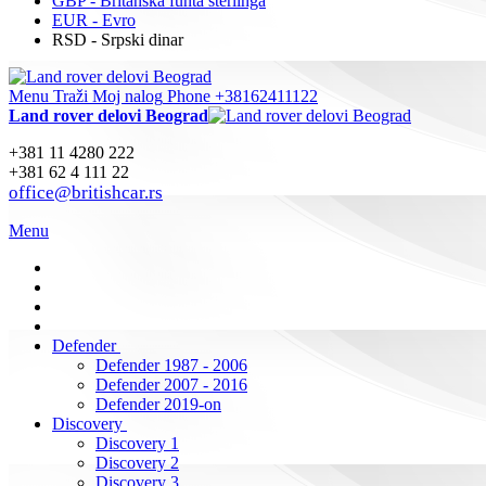
GBP - Britanska funta sterlinga
EUR - Evro
RSD - Srpski dinar
Menu
Traži
Moj nalog
Phone +38162411122
Land rover delovi Beograd
+381 11 4280 222
+381 62 4 111 22
office@britishcar.rs
Menu
Defender
Defender 1987 - 2006
Defender 2007 - 2016
Defender 2019-on
Discovery
Discovery 1
Discovery 2
Discovery 3