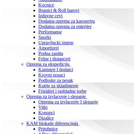
Kocnice
Branici & Roll barovi
Izduvne cevi
Dodatna oprema za karoseriju
Dodatna oprema za enterijer
Performanse
Snorki
Upravljacki sistem
Amortizeri
Podna zastita
Felne i distanceri
Oprema za ekspediciju
Kanisteri I dodatci
Krovni nosaci
Podloske za pesak
Kutije za skladistenje
Frizideri i rashladne torbe
Oprema za izvlacenje i slepanje
Oprema za izvlacenje I slepanje
Vitlo
Konopci
Dizalice
KAM blokade diferencijala
Prirubnice