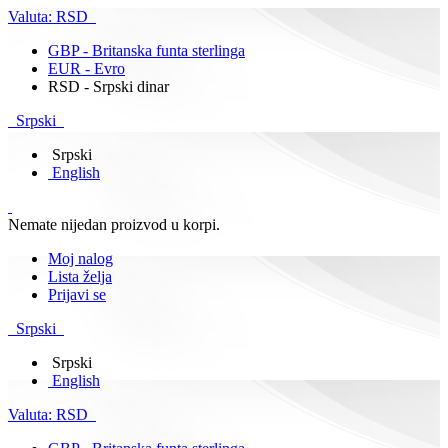
Valuta:
RSD
GBP - Britanska funta sterlinga
EUR - Evro
RSD - Srpski dinar
Srpski
Srpski
English
Nemate nijedan proizvod u korpi.
Moj nalog
Lista želja
Prijavi se
Srpski
Srpski
English
Valuta:
RSD