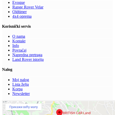
Evoque
Range Rover Velar
Oldtimer
4x4 oprema
Korisnički servis
O nama
Kontakt
Info
Povraćaj
Napredna pretraga
Land Rover istorija
Nalog
Moj nalog
Lista želja
Korpa
Newsletter