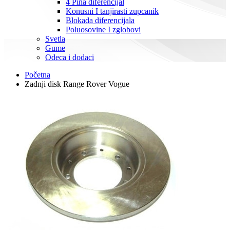
4 Pina diferencijal
Konusni I tanjirasti zupcanik
Blokada diferencijala
Poluosovine I zglobovi
Svetla
Gume
Odeca i dodaci
Početna
Zadnji disk Range Rover Vogue