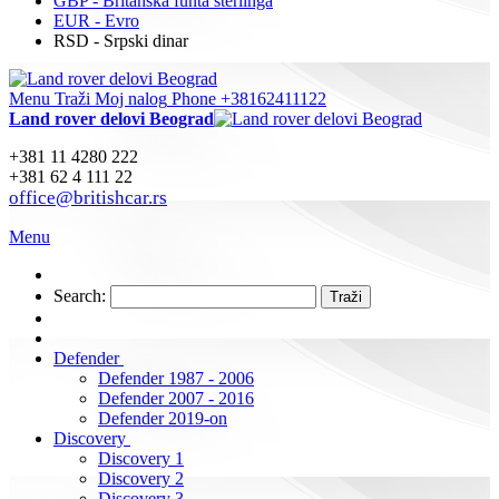
GBP - Britanska funta sterlinga
EUR - Evro
RSD - Srpski dinar
Menu
Traži
Moj nalog
Phone +38162411122
Land rover delovi Beograd
+381 11 4280 222
+381 62 4 111 22
office@britishcar.rs
Menu
Search:
Traži
Defender
Defender 1987 - 2006
Defender 2007 - 2016
Defender 2019-on
Discovery
Discovery 1
Discovery 2
Discovery 3