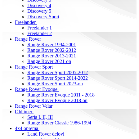
Discovery 4
Discovery 5
Discovery Sport
Freelander
Freelander 1
Freelander 2
Range Rover
Range Rover 1994-2001
Range Rover 2002-2012
Range Rover 2013-2021
Range Rover 2021-on
Range Rover Sport
Range Rover Sport 2005-2012
Range Rover Sport 2014-2022
Range Rover Sport 2023-on
Range Rover Evoque
Range Rover Evoque 2011 - 2018
Range Rover Evoque 2018-on
Range Rover Velar
Oldtimer
Seria I, II, III
Range Rover Classic 1986-1994
4x4 oprema
Land Rover delovi