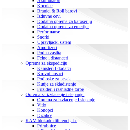
Akumulatori
Kocnice
Branici & Roll barovi
Izduvne cevi
Dodatna oprema za karoseriju
Dodatna oprema za enterijer
Performanse
Snorki
Upravljacki sistem
Amortizeri
Podna zastita
Felne i distanceri
Oprema za ekspediciju
Kanisteri I dodatci
Krovni nosaci
Podloske za pesak
Kutije za skladistenje
Frizideri i rashladne torbe
Oprema za izvlacenje i slepanje
Oprema za izvlacenje I slepanje
Vitlo
Konopci
Dizalice
KAM blokade diferencijala
Prirubnice