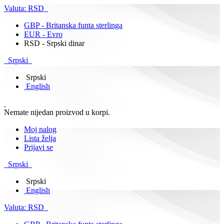
Valuta:
RSD
GBP - Britanska funta sterlinga
EUR - Evro
RSD - Srpski dinar
Srpski
Srpski
English
Nemate nijedan proizvod u korpi.
Moj nalog
Lista želja
Prijavi se
Srpski
Srpski
English
Valuta:
RSD