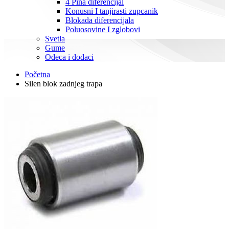
4 Pina diferencijal
Konusni I tanjirasti zupcanik
Blokada diferencijala
Poluosovine I zglobovi
Svetla
Gume
Odeca i dodaci
Početna
Silen blok zadnjeg trapa