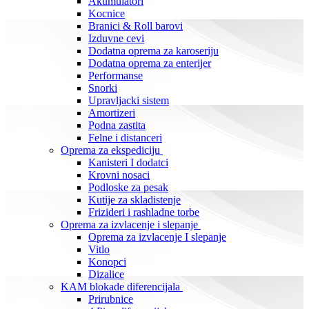
Akumulatori
Kocnice
Branici & Roll barovi
Izduvne cevi
Dodatna oprema za karoseriju
Dodatna oprema za enterijer
Performanse
Snorki
Upravljacki sistem
Amortizeri
Podna zastita
Felne i distanceri
Oprema za ekspediciju
Kanisteri I dodatci
Krovni nosaci
Podloske za pesak
Kutije za skladistenje
Frizideri i rashladne torbe
Oprema za izvlacenje i slepanje
Oprema za izvlacenje I slepanje
Vitlo
Konopci
Dizalice
KAM blokade diferencijala
Prirubnice