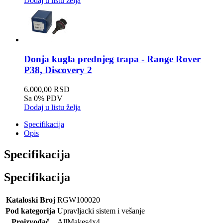
Dodaj u listu želja
Donja kugla prednjeg trapa - Range Rover
P38, Discovery 2
6.000,00 RSD
Sa 0% PDV
Dodaj u listu želja
Specifikacija
Opis
Specifikacija
Specifikacija
Kataloski Broj
RGW100020
Pod kategorija
Upravljacki sistem i vešanje
Proizvođač
AllMakes4x4