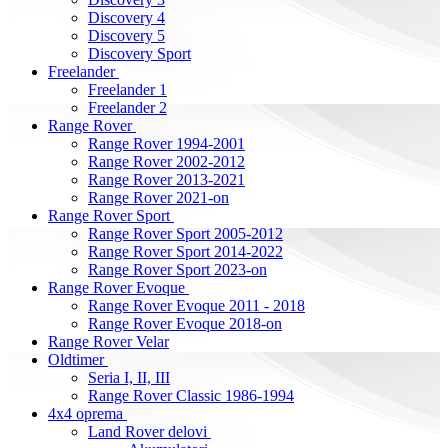
Discovery 4
Discovery 5
Discovery Sport
Freelander
Freelander 1
Freelander 2
Range Rover
Range Rover 1994-2001
Range Rover 2002-2012
Range Rover 2013-2021
Range Rover 2021-on
Range Rover Sport
Range Rover Sport 2005-2012
Range Rover Sport 2014-2022
Range Rover Sport 2023-on
Range Rover Evoque
Range Rover Evoque 2011 - 2018
Range Rover Evoque 2018-on
Range Rover Velar
Oldtimer
Seria I, II, III
Range Rover Classic 1986-1994
4x4 oprema
Land Rover delovi