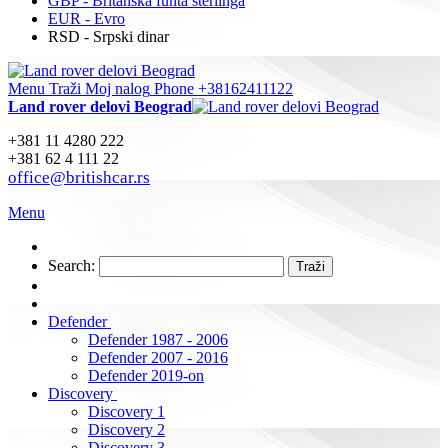
GBP - Britanska funta sterlinga
EUR - Evro
RSD - Srpski dinar
Menu
Traži
Moj nalog
Phone +38162411122
Land rover delovi Beograd
+381 11 4280 222
+381 62 4 111 22
office@britishcar.rs
Menu
Search:
Traži
Defender
Defender 1987 - 2006
Defender 2007 - 2016
Defender 2019-on
Discovery
Discovery 1
Discovery 2
Discovery 3