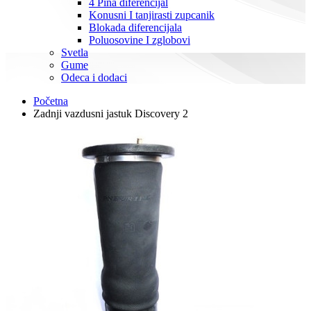
4 Pina diferencijal
Konusni I tanjirasti zupcanik
Blokada diferencijala
Poluosovine I zglobovi
Svetla
Gume
Odeca i dodaci
Početna
Zadnji vazdusni jastuk Discovery 2