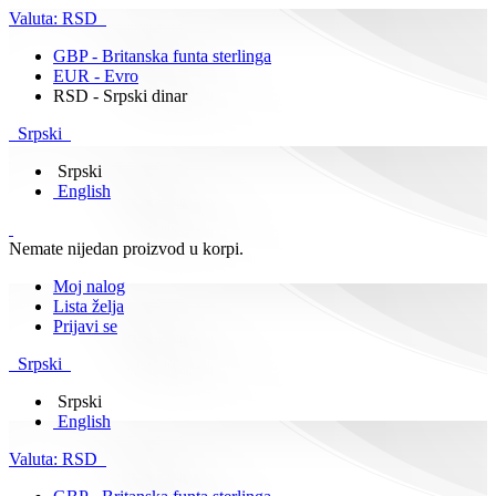
Valuta:
RSD
GBP - Britanska funta sterlinga
EUR - Evro
RSD - Srpski dinar
Srpski
Srpski
English
Nemate nijedan proizvod u korpi.
Moj nalog
Lista želja
Prijavi se
Srpski
Srpski
English
Valuta:
RSD