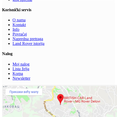
Korisnički servis
O nama
Kontakt
Info
Povraćaj
Napredna pretraga
Land Rover istorija
Nalog
Moj nalog
Lista želja
Korpa
Newsletter