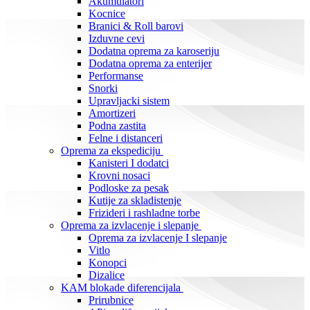
Akumulatori
Kocnice
Branici & Roll barovi
Izduvne cevi
Dodatna oprema za karoseriju
Dodatna oprema za enterijer
Performanse
Snorki
Upravljacki sistem
Amortizeri
Podna zastita
Felne i distanceri
Oprema za ekspediciju
Kanisteri I dodatci
Krovni nosaci
Podloske za pesak
Kutije za skladistenje
Frizideri i rashladne torbe
Oprema za izvlacenje i slepanje
Oprema za izvlacenje I slepanje
Vitlo
Konopci
Dizalice
KAM blokade diferencijala
Prirubnice