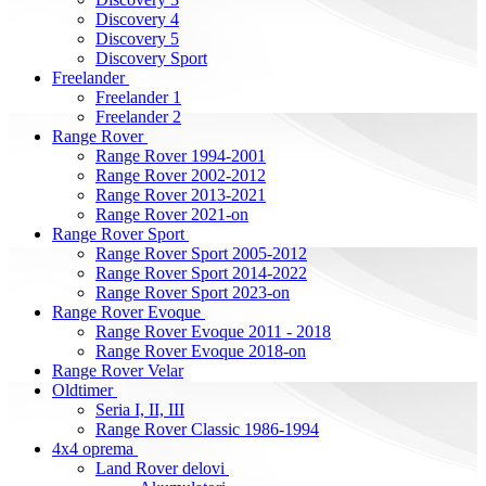
Discovery 4
Discovery 5
Discovery Sport
Freelander
Freelander 1
Freelander 2
Range Rover
Range Rover 1994-2001
Range Rover 2002-2012
Range Rover 2013-2021
Range Rover 2021-on
Range Rover Sport
Range Rover Sport 2005-2012
Range Rover Sport 2014-2022
Range Rover Sport 2023-on
Range Rover Evoque
Range Rover Evoque 2011 - 2018
Range Rover Evoque 2018-on
Range Rover Velar
Oldtimer
Seria I, II, III
Range Rover Classic 1986-1994
4x4 oprema
Land Rover delovi