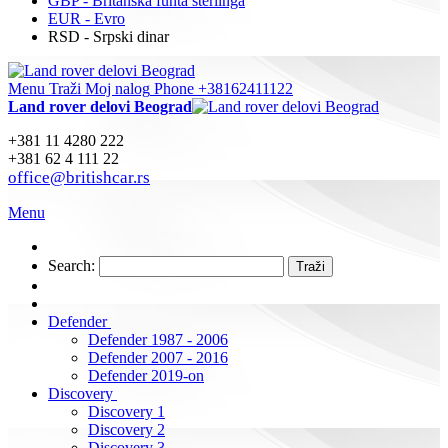
GBP - Britanska funta sterlinga
EUR - Evro
RSD - Srpski dinar
Menu
Traži
Moj nalog
Phone +38162411122
Land rover delovi Beograd
+381 11 4280 222
+381 62 4 111 22
office@britishcar.rs
Menu
Search:
Traži
Defender
Defender 1987 - 2006
Defender 2007 - 2016
Defender 2019-on
Discovery
Discovery 1
Discovery 2
Discovery 3