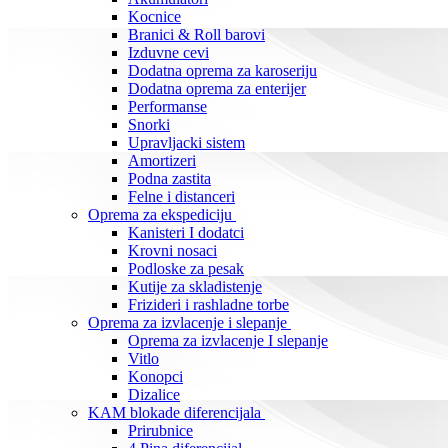
Kocnice
Branici & Roll barovi
Izduvne cevi
Dodatna oprema za karoseriju
Dodatna oprema za enterijer
Performanse
Snorki
Upravljacki sistem
Amortizeri
Podna zastita
Felne i distanceri
Oprema za ekspediciju
Kanisteri I dodatci
Krovni nosaci
Podloske za pesak
Kutije za skladistenje
Frizideri i rashladne torbe
Oprema za izvlacenje i slepanje
Oprema za izvlacenje I slepanje
Vitlo
Konopci
Dizalice
KAM blokade diferencijala
Prirubnice