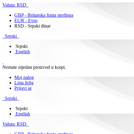
Valuta:
RSD
GBP - Britanska funta sterlinga
EUR - Evro
RSD - Srpski dinar
Srpski
Srpski
English
Nemate nijedan proizvod u korpi.
Moj nalog
Lista želja
Prijavi se
Srpski
Srpski
English
Valuta:
RSD