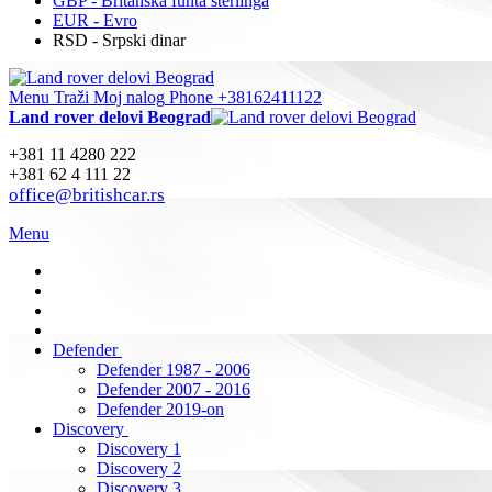
GBP - Britanska funta sterlinga
EUR - Evro
RSD - Srpski dinar
Menu
Traži
Moj nalog
Phone +38162411122
Land rover delovi Beograd
+381 11 4280 222
+381 62 4 111 22
office@britishcar.rs
Menu
Defender
Defender 1987 - 2006
Defender 2007 - 2016
Defender 2019-on
Discovery
Discovery 1
Discovery 2
Discovery 3