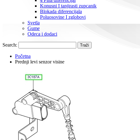
4 Pina diferencijal
Konusni I tanjirasti zupcanik
Blokada diferencijala
Poluosovine I zglobovi
Svetla
Gume
Odeca i dodaci
Search:
Traži
Početna
Prednji levi senzor visine