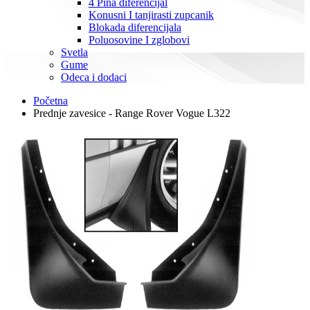
4 Pina diferencijal
Konusni I tanjirasti zupcanik
Blokada diferencijala
Poluosovine I zglobovi
Svetla
Gume
Odeca i dodaci
Početna
Prednje zavesice - Range Rover Vogue L322