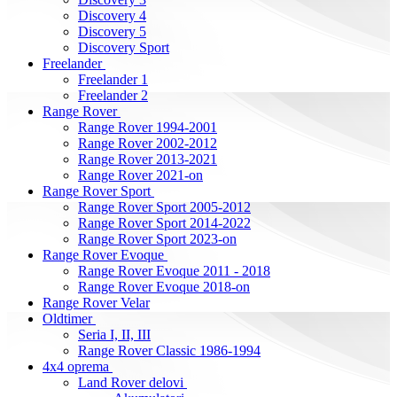
Discovery 4
Discovery 5
Discovery Sport
Freelander
Freelander 1
Freelander 2
Range Rover
Range Rover 1994-2001
Range Rover 2002-2012
Range Rover 2013-2021
Range Rover 2021-on
Range Rover Sport
Range Rover Sport 2005-2012
Range Rover Sport 2014-2022
Range Rover Sport 2023-on
Range Rover Evoque
Range Rover Evoque 2011 - 2018
Range Rover Evoque 2018-on
Range Rover Velar
Oldtimer
Seria I, II, III
Range Rover Classic 1986-1994
4x4 oprema
Land Rover delovi