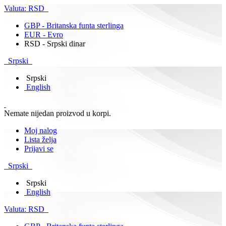
Valuta:
RSD
GBP - Britanska funta sterlinga
EUR - Evro
RSD - Srpski dinar
Srpski
Srpski
English
Nemate nijedan proizvod u korpi.
Moj nalog
Lista želja
Prijavi se
Srpski
Srpski
English
Valuta:
RSD