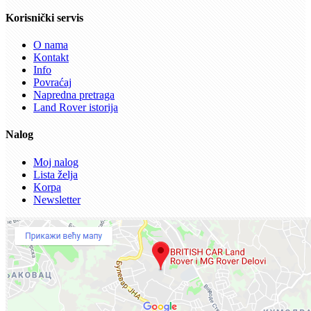
Korisnički servis
O nama
Kontakt
Info
Povraćaj
Napredna pretraga
Land Rover istorija
Nalog
Moj nalog
Lista želja
Korpa
Newsletter