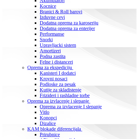
Akumulatori
Kocnice
Branici & Roll barovi
Izduvne cevi
Dodatna oprema za karoseriju
Dodatna oprema za enterijer
Performanse
Snorki
Upravljacki sistem
Amortizeri
Podna zastita
Felne i distanceri
Oprema za ekspediciju
Kanisteri I dodatci
Krovni nosaci
Podloske za pesak
Kutije za skladistenje
Frizideri i rashladne torbe
Oprema za izvlacenje i slepanje
Oprema za izvlacenje I slepanje
Vitlo
Konopci
Dizalice
KAM blokade diferencijala
Prirubnice