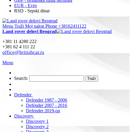
GBP - Britanska funta sterlinga
EUR - Evro
RSD - Srpski dinar
Menu
Traži
Moj nalog
Phone +38162411122
Land rover delovi Beograd
+381 11 4280 222
+381 62 4 111 22
office@britishcar.rs
Menu
Search:
Traži
Defender
Defender 1987 - 2006
Defender 2007 - 2016
Defender 2019-on
Discovery
Discovery 1
Discovery 2
Discovery 3