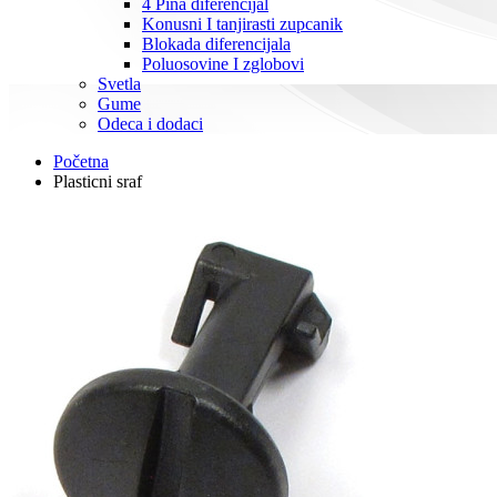
4 Pina diferencijal
Konusni I tanjirasti zupcanik
Blokada diferencijala
Poluosovine I zglobovi
Svetla
Gume
Odeca i dodaci
Početna
Plasticni sraf