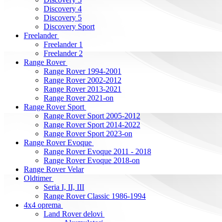
Discovery 4
Discovery 5
Discovery Sport
Freelander
Freelander 1
Freelander 2
Range Rover
Range Rover 1994-2001
Range Rover 2002-2012
Range Rover 2013-2021
Range Rover 2021-on
Range Rover Sport
Range Rover Sport 2005-2012
Range Rover Sport 2014-2022
Range Rover Sport 2023-on
Range Rover Evoque
Range Rover Evoque 2011 - 2018
Range Rover Evoque 2018-on
Range Rover Velar
Oldtimer
Seria I, II, III
Range Rover Classic 1986-1994
4x4 oprema
Land Rover delovi