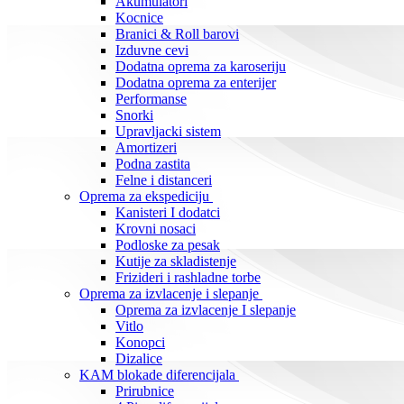
Akumulatori
Kocnice
Branici & Roll barovi
Izduvne cevi
Dodatna oprema za karoseriju
Dodatna oprema za enterijer
Performanse
Snorki
Upravljacki sistem
Amortizeri
Podna zastita
Felne i distanceri
Oprema za ekspediciju
Kanisteri I dodatci
Krovni nosaci
Podloske za pesak
Kutije za skladistenje
Frizideri i rashladne torbe
Oprema za izvlacenje i slepanje
Oprema za izvlacenje I slepanje
Vitlo
Konopci
Dizalice
KAM blokade diferencijala
Prirubnice