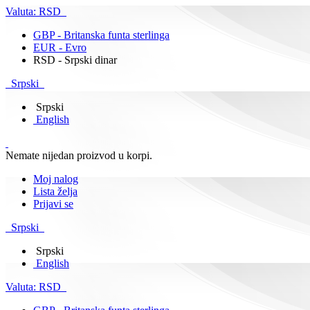
Valuta:
RSD
GBP - Britanska funta sterlinga
EUR - Evro
RSD - Srpski dinar
Srpski
Srpski
English
Nemate nijedan proizvod u korpi.
Moj nalog
Lista želja
Prijavi se
Srpski
Srpski
English
Valuta:
RSD