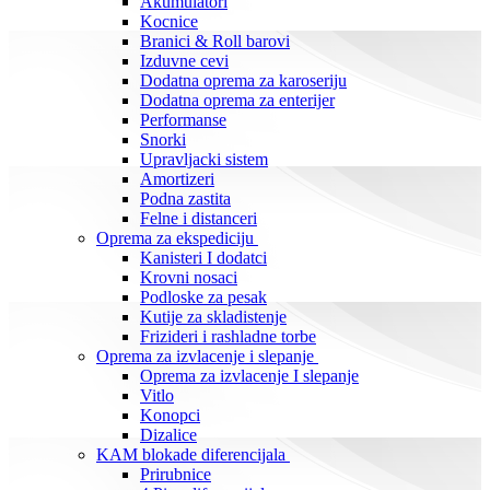
Akumulatori
Kocnice
Branici & Roll barovi
Izduvne cevi
Dodatna oprema za karoseriju
Dodatna oprema za enterijer
Performanse
Snorki
Upravljacki sistem
Amortizeri
Podna zastita
Felne i distanceri
Oprema za ekspediciju
Kanisteri I dodatci
Krovni nosaci
Podloske za pesak
Kutije za skladistenje
Frizideri i rashladne torbe
Oprema za izvlacenje i slepanje
Oprema za izvlacenje I slepanje
Vitlo
Konopci
Dizalice
KAM blokade diferencijala
Prirubnice