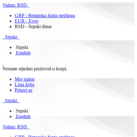
Valuta:
RSD
GBP - Britanska funta sterlinga
EUR - Evro
RSD - Srpski dinar
Srpski
Srpski
English
Nemate nijedan proizvod u korpi.
Moj nalog
Lista želja
Prijavi se
Srpski
Srpski
English
Valuta:
RSD