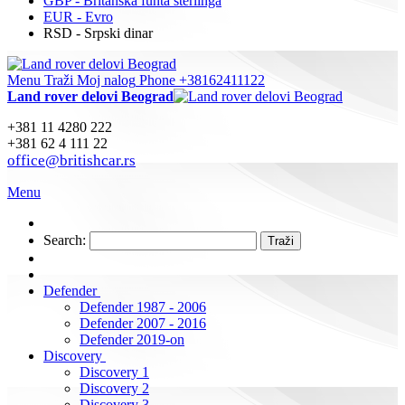
GBP - Britanska funta sterlinga
EUR - Evro
RSD - Srpski dinar
Menu
Traži
Moj nalog
Phone +38162411122
Land rover delovi Beograd
+381 11 4280 222
+381 62 4 111 22
office@britishcar.rs
Menu
Search:
Traži
Defender
Defender 1987 - 2006
Defender 2007 - 2016
Defender 2019-on
Discovery
Discovery 1
Discovery 2
Discovery 3