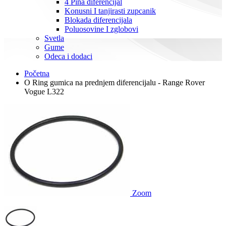
4 Pina diferencijal
Konusni I tanjirasti zupcanik
Blokada diferencijala
Poluosovine I zglobovi
Svetla
Gume
Odeca i dodaci
Početna
O Ring gumica na prednjem diferencijalu - Range Rover
Vogue L322
Zoom