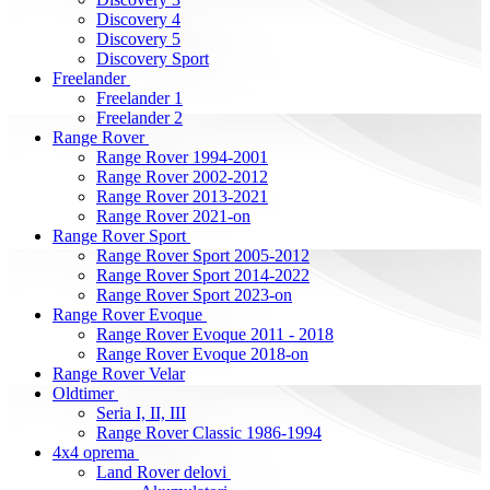
Discovery 4
Discovery 5
Discovery Sport
Freelander
Freelander 1
Freelander 2
Range Rover
Range Rover 1994-2001
Range Rover 2002-2012
Range Rover 2013-2021
Range Rover 2021-on
Range Rover Sport
Range Rover Sport 2005-2012
Range Rover Sport 2014-2022
Range Rover Sport 2023-on
Range Rover Evoque
Range Rover Evoque 2011 - 2018
Range Rover Evoque 2018-on
Range Rover Velar
Oldtimer
Seria I, II, III
Range Rover Classic 1986-1994
4x4 oprema
Land Rover delovi