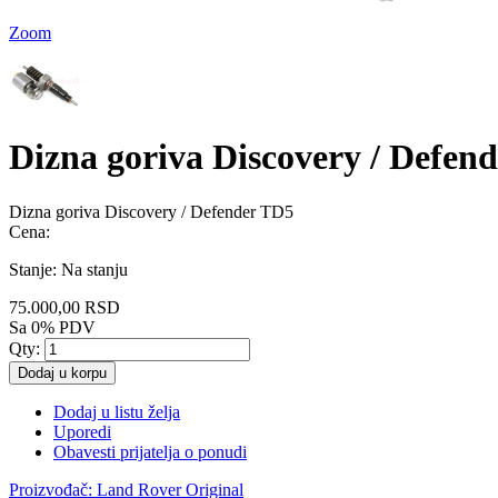
Zoom
Dizna goriva Discovery / Defen
Dizna goriva Discovery / Defender TD5
Cena:
Stanje:
Na stanju
75.000,00 RSD
Sa 0% PDV
Qty:
Dodaj u korpu
Dodaj u listu želja
Uporedi
Obavesti prijatelja o ponudi
Proizvođač:
Land Rover Original