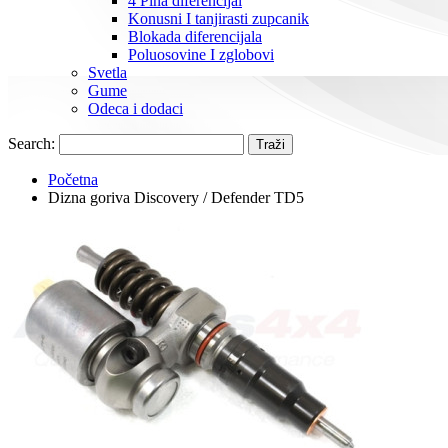
4 Pina diferencijal
Konusni I tanjirasti zupcanik
Blokada diferencijala
Poluosovine I zglobovi
Svetla
Gume
Odeca i dodaci
Search:
Traži
Početna
Dizna goriva Discovery / Defender TD5