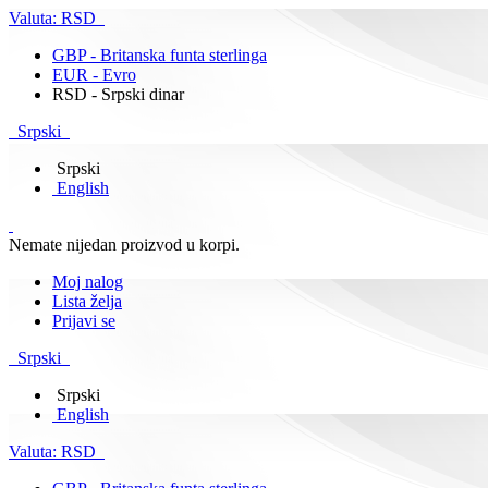
Valuta:
RSD
GBP - Britanska funta sterlinga
EUR - Evro
RSD - Srpski dinar
Srpski
Srpski
English
Nemate nijedan proizvod u korpi.
Moj nalog
Lista želja
Prijavi se
Srpski
Srpski
English
Valuta:
RSD