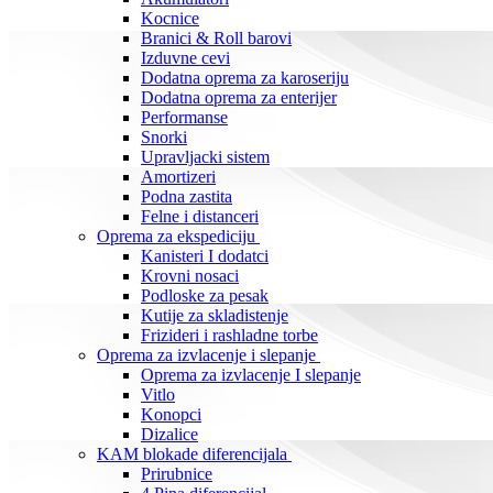
Kocnice
Branici & Roll barovi
Izduvne cevi
Dodatna oprema za karoseriju
Dodatna oprema za enterijer
Performanse
Snorki
Upravljacki sistem
Amortizeri
Podna zastita
Felne i distanceri
Oprema za ekspediciju
Kanisteri I dodatci
Krovni nosaci
Podloske za pesak
Kutije za skladistenje
Frizideri i rashladne torbe
Oprema za izvlacenje i slepanje
Oprema za izvlacenje I slepanje
Vitlo
Konopci
Dizalice
KAM blokade diferencijala
Prirubnice