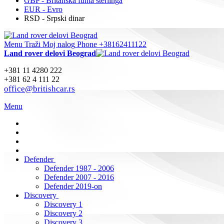
GBP - Britanska funta sterlinga
EUR - Evro
RSD - Srpski dinar
Menu
Traži
Moj nalog
Phone +38162411122
Land rover delovi Beograd
+381 11 4280 222
+381 62 4 111 22
office@britishcar.rs
Menu
Defender
Defender 1987 - 2006
Defender 2007 - 2016
Defender 2019-on
Discovery
Discovery 1
Discovery 2
Discovery 3