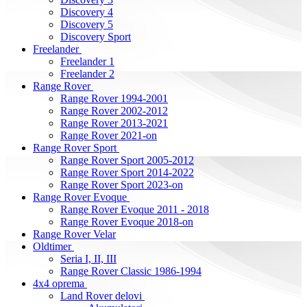
Discovery 4
Discovery 5
Discovery Sport
Freelander
Freelander 1
Freelander 2
Range Rover
Range Rover 1994-2001
Range Rover 2002-2012
Range Rover 2013-2021
Range Rover 2021-on
Range Rover Sport
Range Rover Sport 2005-2012
Range Rover Sport 2014-2022
Range Rover Sport 2023-on
Range Rover Evoque
Range Rover Evoque 2011 - 2018
Range Rover Evoque 2018-on
Range Rover Velar
Oldtimer
Seria I, II, III
Range Rover Classic 1986-1994
4x4 oprema
Land Rover delovi