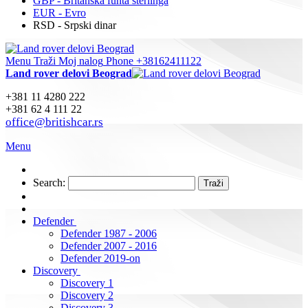
GBP - Britanska funta sterlinga
EUR - Evro
RSD - Srpski dinar
Menu
Traži
Moj nalog
Phone +38162411122
Land rover delovi Beograd
+381 11 4280 222
+381 62 4 111 22
office@britishcar.rs
Menu
Search:
Traži
Defender
Defender 1987 - 2006
Defender 2007 - 2016
Defender 2019-on
Discovery
Discovery 1
Discovery 2
Discovery 3