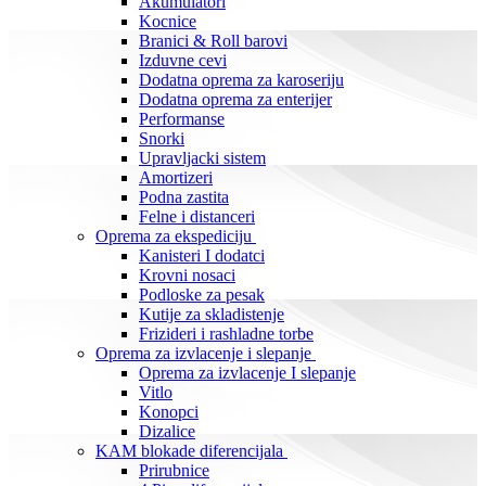
Akumulatori
Kocnice
Branici & Roll barovi
Izduvne cevi
Dodatna oprema za karoseriju
Dodatna oprema za enterijer
Performanse
Snorki
Upravljacki sistem
Amortizeri
Podna zastita
Felne i distanceri
Oprema za ekspediciju
Kanisteri I dodatci
Krovni nosaci
Podloske za pesak
Kutije za skladistenje
Frizideri i rashladne torbe
Oprema za izvlacenje i slepanje
Oprema za izvlacenje I slepanje
Vitlo
Konopci
Dizalice
KAM blokade diferencijala
Prirubnice