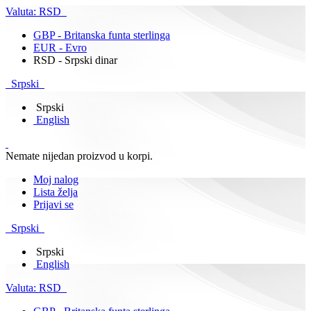
Valuta:
RSD
GBP - Britanska funta sterlinga
EUR - Evro
RSD - Srpski dinar
Srpski
Srpski
English
Nemate nijedan proizvod u korpi.
Moj nalog
Lista želja
Prijavi se
Srpski
Srpski
English
Valuta:
RSD