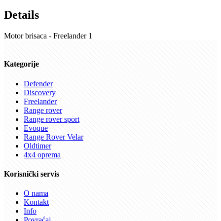
Details
Motor brisaca - Freelander 1
Kategorije
Defender
Discovery
Freelander
Range rover
Range rover sport
Evoque
Range Rover Velar
Oldtimer
4x4 oprema
Korisnički servis
O nama
Kontakt
Info
Povraćaj