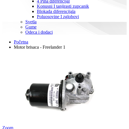
4 Pina diferencijal
Konusni I tanjirasti zupcanik
Blokada diferencijala
Poluosovine I zglobovi
Svetla
Gume
Odeca i dodaci
Početna
Motor brisaca - Freelander 1
Zoom