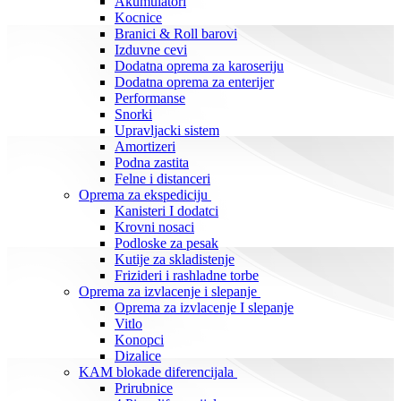
Akumulatori
Kocnice
Branici & Roll barovi
Izduvne cevi
Dodatna oprema za karoseriju
Dodatna oprema za enterijer
Performanse
Snorki
Upravljacki sistem
Amortizeri
Podna zastita
Felne i distanceri
Oprema za ekspediciju
Kanisteri I dodatci
Krovni nosaci
Podloske za pesak
Kutije za skladistenje
Frizideri i rashladne torbe
Oprema za izvlacenje i slepanje
Oprema za izvlacenje I slepanje
Vitlo
Konopci
Dizalice
KAM blokade diferencijala
Prirubnice