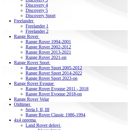
Discovery 4
Discovery 5
Discovery Sport
Freelander
Freelander 1
Freelander 2
Range Rover
Range Rover 1994-2001
Range Rover 2002-2012
Range Rover 2013-2021
Range Rover 2021-on
Range Rover Sport
Range Rover Sport 2005-2012
Range Rover Sport 2014-2022
Range Rover Sport 2023-on
Range Rover Evoque
Range Rover Evoque 2011 - 2018
Range Rover Evoque 2018-on
Range Rover Velar
Oldtimer
Seria I, II, III
Range Rover Classic 1986-1994
4x4 oprema
Land Rover delovi