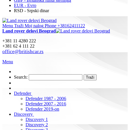
GBP - Britanska funta sterlinga
EUR - Evro
RSD - Srpski dinar
Menu
Traži
Moj nalog
Phone +38162411122
Land rover delovi Beograd
+381 11 4280 222
+381 62 4 111 22
office@britishcar.rs
Menu
Search:
Traži
Defender
Defender 1987 - 2006
Defender 2007 - 2016
Defender 2019-on
Discovery
Discovery 1
Discovery 2
Discovery 3