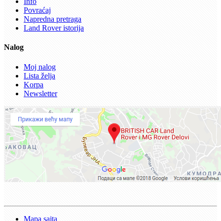
Info
Povraćaj
Napredna pretraga
Land Rover istorija
Nalog
Moj nalog
Lista želja
Korpa
Newsletter
Mapa sajta