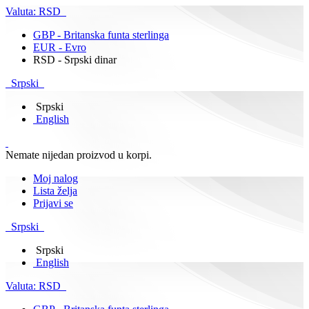
Valuta:
RSD
GBP - Britanska funta sterlinga
EUR - Evro
RSD - Srpski dinar
Srpski
Srpski
English
Nemate nijedan proizvod u korpi.
Moj nalog
Lista želja
Prijavi se
Srpski
Srpski
English
Valuta:
RSD