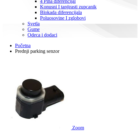
4 Pina diferencijal
Konusni I tanjirasti zupcanik
Blokada diferencijala
Poluosovine I zglobovi
Svetla
Gume
Odeca i dodaci
Početna
Prednji parking senzor
Zoom