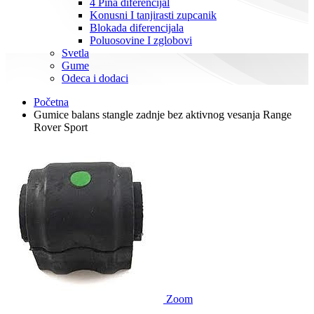
4 Pina diferencijal
Konusni I tanjirasti zupcanik
Blokada diferencijala
Poluosovine I zglobovi
Svetla
Gume
Odeca i dodaci
Početna
Gumice balans stangle zadnje bez aktivnog vesanja Range
Rover Sport
Zoom