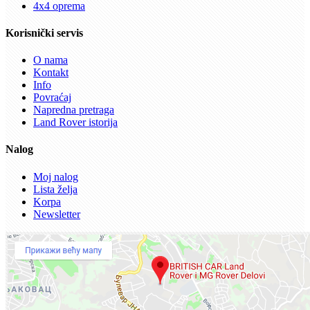
4x4 oprema
Korisnički servis
O nama
Kontakt
Info
Povraćaj
Napredna pretraga
Land Rover istorija
Nalog
Moj nalog
Lista želja
Korpa
Newsletter