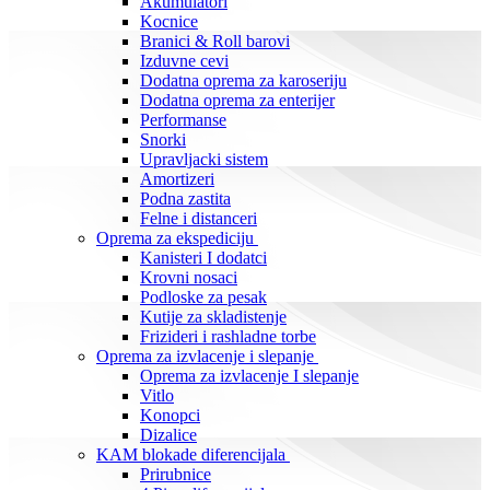
Akumulatori
Kocnice
Branici & Roll barovi
Izduvne cevi
Dodatna oprema za karoseriju
Dodatna oprema za enterijer
Performanse
Snorki
Upravljacki sistem
Amortizeri
Podna zastita
Felne i distanceri
Oprema za ekspediciju
Kanisteri I dodatci
Krovni nosaci
Podloske za pesak
Kutije za skladistenje
Frizideri i rashladne torbe
Oprema za izvlacenje i slepanje
Oprema za izvlacenje I slepanje
Vitlo
Konopci
Dizalice
KAM blokade diferencijala
Prirubnice