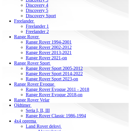
Discovery 4
Discovery 5
Discovery Sport
Freelander
Freelander 1
Freelander 2
Range Rover
Range Rover 1994-2001
Range Rover 2002-2012
Range Rover 2013-2021
Range Rover 2021-on
Range Rover Sport
Range Rover Sport 2005-2012
Range Rover Sport 2014-2022
Range Rover Sport 2023-on
Range Rover Evoque
Range Rover Evoque 2011 - 2018
Range Rover Evoque 2018-on
Range Rover Velar
Oldtimer
Seria I, II, III
Range Rover Classic 1986-1994
4x4 oprema
Land Rover delovi