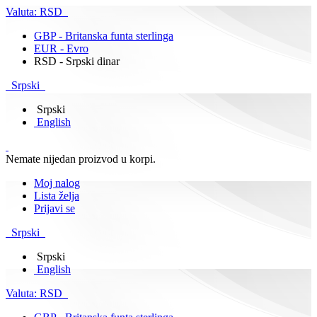
Valuta:
RSD
GBP - Britanska funta sterlinga
EUR - Evro
RSD - Srpski dinar
Srpski
Srpski
English
Nemate nijedan proizvod u korpi.
Moj nalog
Lista želja
Prijavi se
Srpski
Srpski
English
Valuta:
RSD