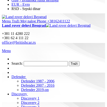
GBP - Britanska funta sterlinga
EUR - Evro
RSD - Srpski dinar
Menu
Traži
Moj nalog
Phone +38162411122
Land rover delovi Beograd
+381 11 4280 222
+381 62 4 111 22
office@britishcar.rs
Menu
Search:
Traži
Defender
Defender 1987 - 2006
Defender 2007 - 2016
Defender 2019-on
Discovery
Discovery 1
Discovery 2
Discovery 3