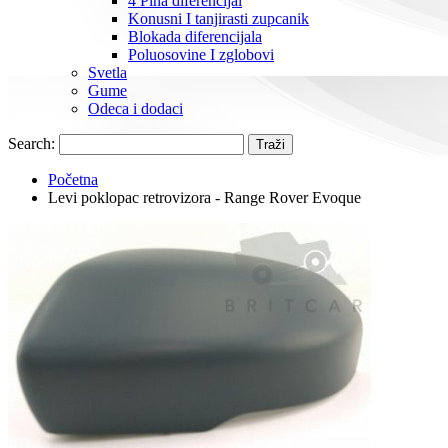
4 Pina diferencijal
Konusni I tanjirasti zupcanik
Blokada diferencijala
Poluosovine I zglobovi
Svetla
Gume
Odeca i dodaci
Search:
Traži
Početna
Levi poklopac retrovizora - Range Rover Evoque