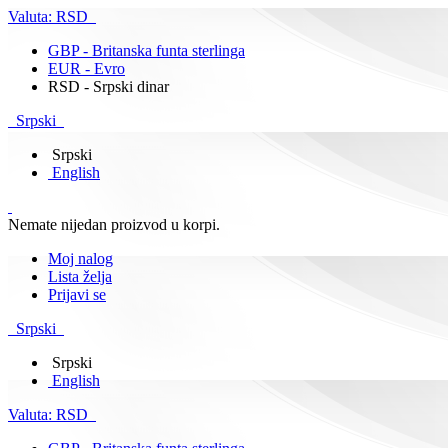
Valuta:
RSD
GBP - Britanska funta sterlinga
EUR - Evro
RSD - Srpski dinar
Srpski
Srpski
English
Nemate nijedan proizvod u korpi.
Moj nalog
Lista želja
Prijavi se
Srpski
Srpski
English
Valuta:
RSD