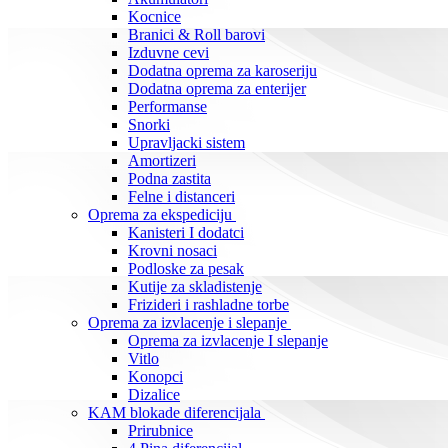
Kocnice
Branici & Roll barovi
Izduvne cevi
Dodatna oprema za karoseriju
Dodatna oprema za enterijer
Performanse
Snorki
Upravljacki sistem
Amortizeri
Podna zastita
Felne i distanceri
Oprema za ekspediciju
Kanisteri I dodatci
Krovni nosaci
Podloske za pesak
Kutije za skladistenje
Frizideri i rashladne torbe
Oprema za izvlacenje i slepanje
Oprema za izvlacenje I slepanje
Vitlo
Konopci
Dizalice
KAM blokade diferencijala
Prirubnice