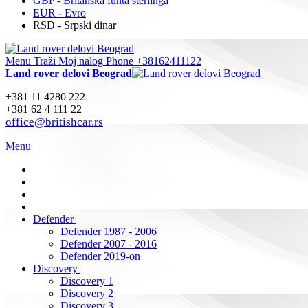
GBP - Britanska funta sterlinga
EUR - Evro
RSD - Srpski dinar
Menu
Traži
Moj nalog
Phone +38162411122
Land rover delovi Beograd
+381 11 4280 222
+381 62 4 111 22
office@britishcar.rs
Menu
Defender
Defender 1987 - 2006
Defender 2007 - 2016
Defender 2019-on
Discovery
Discovery 1
Discovery 2
Discovery 3