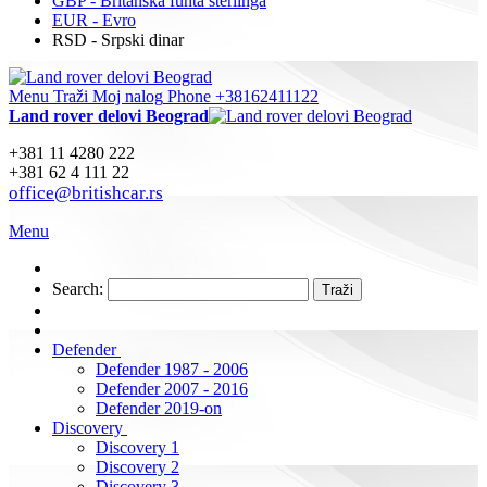
GBP - Britanska funta sterlinga
EUR - Evro
RSD - Srpski dinar
Menu
Traži
Moj nalog
Phone +38162411122
Land rover delovi Beograd
+381 11 4280 222
+381 62 4 111 22
office@britishcar.rs
Menu
Search:
Traži
Defender
Defender 1987 - 2006
Defender 2007 - 2016
Defender 2019-on
Discovery
Discovery 1
Discovery 2
Discovery 3