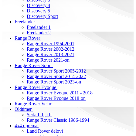
Discovery 4
Discovery 5
Discovery Sport
Freelander
Freelander 1
Freelander 2
Range Rover
Range Rover 1994-2001
Range Rover 2002-2012
Range Rover 2013-2021
Range Rover 2021-on
Range Rover Sport
Range Rover Sport 2005-2012
Range Rover Sport 2014-2022
Range Rover Sport 2023-on
Range Rover Evoque
Range Rover Evoque 2011 - 2018
Range Rover Evoque 2018-on
Range Rover Velar
Oldtimer
Seria I, II, III
Range Rover Classic 1986-1994
4x4 oprema
Land Rover delovi