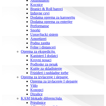
Akumulatori
Kocnice
Branici & Roll barovi
Izduvne cevi
Dodatna oprema za karoseriju
Dodatna oprema za enterijer
Performanse
Snorki
Upravljacki sistem
Amortizeri
Podna zastita
Felne i distanceri
Oprema za ekspediciju
Kanisteri I dodatci
Krovni nosaci
Podloske za pesak
Kutije za skladistenje
Frizideri i rashladne torbe
Oprema za izvlacenje i slepanje
Oprema za izvlacenje I slepanje
Vitlo
Konopci
Dizalice
KAM blokade diferencijala
Prirubnice