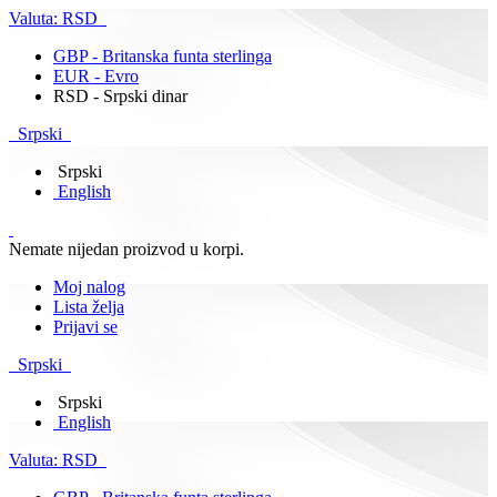
Valuta:
RSD
GBP - Britanska funta sterlinga
EUR - Evro
RSD - Srpski dinar
Srpski
Srpski
English
Nemate nijedan proizvod u korpi.
Moj nalog
Lista želja
Prijavi se
Srpski
Srpski
English
Valuta:
RSD