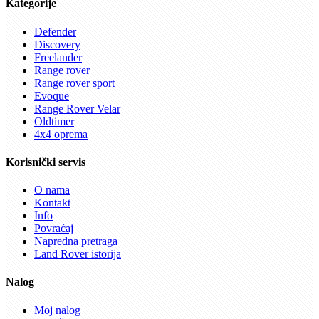
Kategorije
Defender
Discovery
Freelander
Range rover
Range rover sport
Evoque
Range Rover Velar
Oldtimer
4x4 oprema
Korisnički servis
O nama
Kontakt
Info
Povraćaj
Napredna pretraga
Land Rover istorija
Nalog
Moj nalog