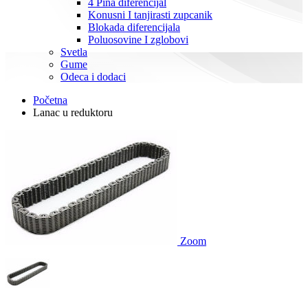
4 Pina diferencijal
Konusni I tanjirasti zupcanik
Blokada diferencijala
Poluosovine I zglobovi
Svetla
Gume
Odeca i dodaci
Početna
Lanac u reduktoru
Zoom