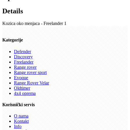
Details
Kozica oko menjaca - Freelander 1
Kategorije
Defender
Discovery
Freelander
Range rover
Range rover sport
Evoque
Range Rover Velar
Oldtimer
4x4 oprema
Korisnički servis
O nama
Kontakt
Info