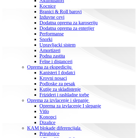
Akumulatori
Kocnice
Branici & Roll barovi
Izduvne cevi
Dodatna oprema za karoseriju
Dodatna oprema za enterijer
Performanse
Snorki
Upravljacki sistem
Amortizeri
Podna zastita
Felne i distanceri
Oprema za ekspediciju
Kanisteri I dodatci
Krovni nosaci
Podloske za pesak
Kutije za skladistenje
Frizideri i rashladne torbe
Oprema za izvlacenje i slepanje
Oprema za izvlacenje I slepanje
Vitlo
Konopci
Dizalice
KAM blokade diferencijala
Prirubnice