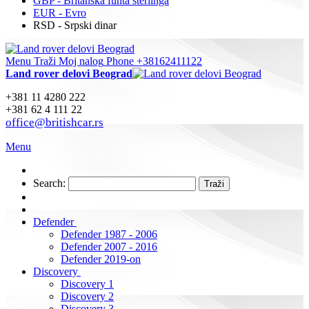
GBP - Britanska funta sterlinga
EUR - Evro
RSD - Srpski dinar
Menu
Traži
Moj nalog
Phone +38162411122
Land rover delovi Beograd
+381 11 4280 222
+381 62 4 111 22
office@britishcar.rs
Menu
Search:
Traži
Defender
Defender 1987 - 2006
Defender 2007 - 2016
Defender 2019-on
Discovery
Discovery 1
Discovery 2
Discovery 3