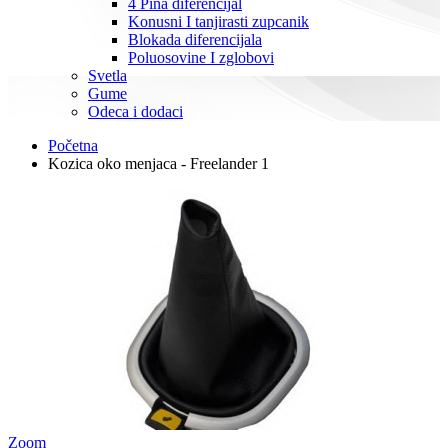
4 Pina diferencijal
Konusni I tanjirasti zupcanik
Blokada diferencijala
Poluosovine I zglobovi
Svetla
Gume
Odeca i dodaci
Početna
Kozica oko menjaca - Freelander 1
Zoom