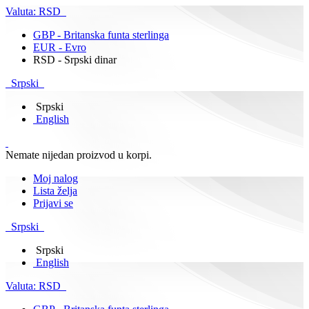
Valuta:
RSD
GBP - Britanska funta sterlinga
EUR - Evro
RSD - Srpski dinar
Srpski
Srpski
English
Nemate nijedan proizvod u korpi.
Moj nalog
Lista želja
Prijavi se
Srpski
Srpski
English
Valuta:
RSD