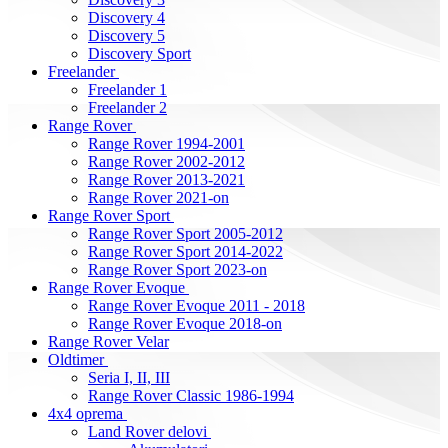
Discovery 4
Discovery 5
Discovery Sport
Freelander
Freelander 1
Freelander 2
Range Rover
Range Rover 1994-2001
Range Rover 2002-2012
Range Rover 2013-2021
Range Rover 2021-on
Range Rover Sport
Range Rover Sport 2005-2012
Range Rover Sport 2014-2022
Range Rover Sport 2023-on
Range Rover Evoque
Range Rover Evoque 2011 - 2018
Range Rover Evoque 2018-on
Range Rover Velar
Oldtimer
Seria I, II, III
Range Rover Classic 1986-1994
4x4 oprema
Land Rover delovi