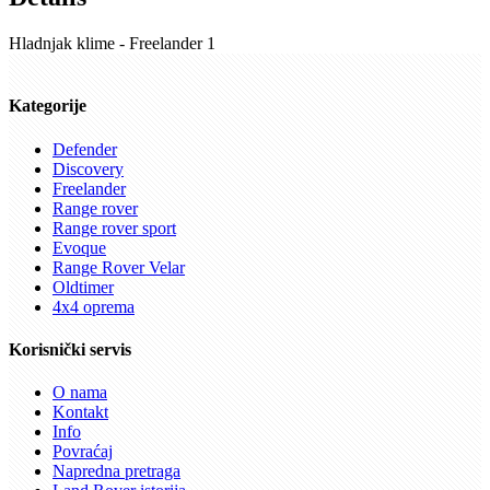
Hladnjak klime - Freelander 1
Kategorije
Defender
Discovery
Freelander
Range rover
Range rover sport
Evoque
Range Rover Velar
Oldtimer
4x4 oprema
Korisnički servis
O nama
Kontakt
Info
Povraćaj
Napredna pretraga