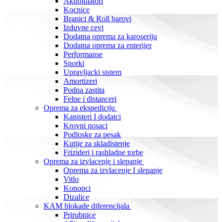
Akumulatori
Kocnice
Branici & Roll barovi
Izduvne cevi
Dodatna oprema za karoseriju
Dodatna oprema za enterijer
Performanse
Snorki
Upravljacki sistem
Amortizeri
Podna zastita
Felne i distanceri
Oprema za ekspediciju
Kanisteri I dodatci
Krovni nosaci
Podloske za pesak
Kutije za skladistenje
Frizideri i rashladne torbe
Oprema za izvlacenje i slepanje
Oprema za izvlacenje I slepanje
Vitlo
Konopci
Dizalice
KAM blokade diferencijala
Prirubnice