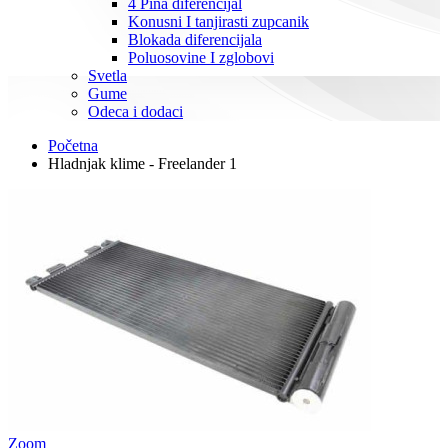
4 Pina diferencijal
Konusni I tanjirasti zupcanik
Blokada diferencijala
Poluosovine I zglobovi
Svetla
Gume
Odeca i dodaci
Početna
Hladnjak klime - Freelander 1
Zoom