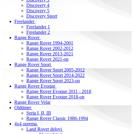
Discovery 4
Discovery 5
Discovery Sport
Freelander
Freelander 1
Freelander 2
Range Rover
Range Rover 1994-2001
Range Rover 2002-2012
Range Rover 2013-2021
Range Rover 2021-on
Range Rover Sport
Range Rover Sport 2005-2012
Range Rover Sport 2014-2022
Range Rover Sport 2023-on
Range Rover Evoque
Range Rover Evoque 2011 - 2018
Range Rover Evoque 2018-on
Range Rover Velar
Oldtimer
Seria I, II, III
Range Rover Classic 1986-1994
4x4 oprema
Land Rover delovi