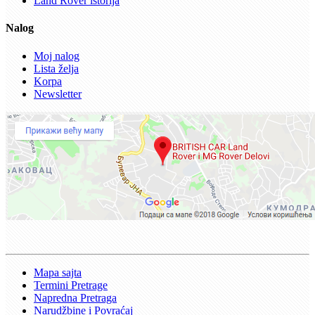
Land Rover istorija
Nalog
Moj nalog
Lista želja
Korpa
Newsletter
Mapa sajta
Termini Pretrage
Napredna Pretraga
Narudžbine i Povraćaj