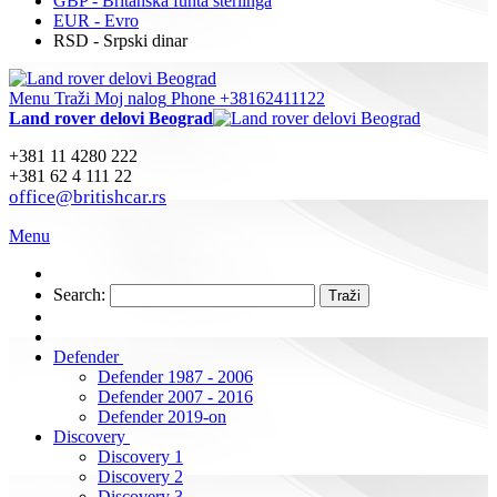
GBP - Britanska funta sterlinga
EUR - Evro
RSD - Srpski dinar
Menu
Traži
Moj nalog
Phone +38162411122
Land rover delovi Beograd
+381 11 4280 222
+381 62 4 111 22
office@britishcar.rs
Menu
Search:
Traži
Defender
Defender 1987 - 2006
Defender 2007 - 2016
Defender 2019-on
Discovery
Discovery 1
Discovery 2
Discovery 3