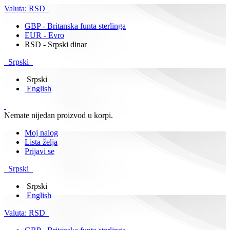
Valuta:
RSD
GBP - Britanska funta sterlinga
EUR - Evro
RSD - Srpski dinar
Srpski
Srpski
English
Nemate nijedan proizvod u korpi.
Moj nalog
Lista želja
Prijavi se
Srpski
Srpski
English
Valuta:
RSD