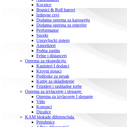
Kocnice
Branici & Roll barovi
Izduvne cevi
Dodatna oprema za karoseriju
Dodatna oprema za enterijer
Performanse
Snorki
Upravljacki sistem
Amortizeri
Podna zastita
Felne i distanceri
Oprema za ekspediciju
Kanisteri I dodatci
Krovni nosaci
Podloske za pesak
Kutije za skladistenje
Frizideri i rashladne torbe
Oprema za izvlacenje i slepanje
Oprema za izvlacenje I slepanje
Vitlo
Konopci
Dizalice
KAM blokade diferencijala
Prirubnice