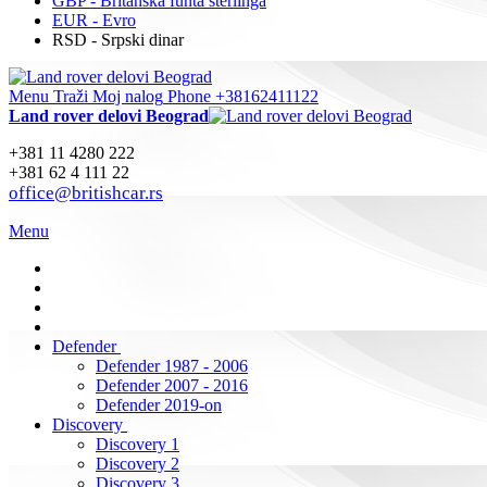
GBP - Britanska funta sterlinga
EUR - Evro
RSD - Srpski dinar
Menu
Traži
Moj nalog
Phone +38162411122
Land rover delovi Beograd
+381 11 4280 222
+381 62 4 111 22
office@britishcar.rs
Menu
Defender
Defender 1987 - 2006
Defender 2007 - 2016
Defender 2019-on
Discovery
Discovery 1
Discovery 2
Discovery 3