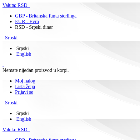
Valuta:
RSD
GBP - Britanska funta sterlinga
EUR - Evro
RSD - Srpski dinar
Srpski
Srpski
English
Nemate nijedan proizvod u korpi.
Moj nalog
Lista želja
Prijavi se
Srpski
Srpski
English
Valuta:
RSD