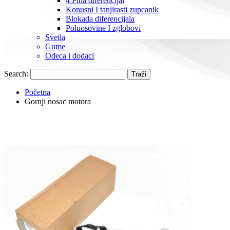
4 Pina diferencijal
Konusni I tanjirasti zupcanik
Blokada diferencijala
Poluosovine I zglobovi
Svetla
Gume
Odeca i dodaci
Search:
Traži
Početna
Gornji nosac motora