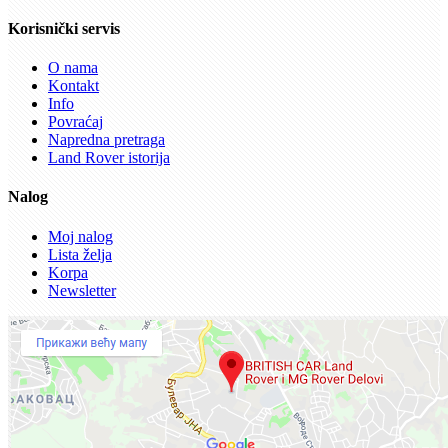
Korisnički servis
O nama
Kontakt
Info
Povraćaj
Napredna pretraga
Land Rover istorija
Nalog
Moj nalog
Lista želja
Korpa
Newsletter