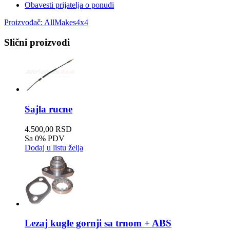
Obavesti prijatelja o ponudi
Proizvođač:
AllMakes4x4
Slični proizvodi
Sajla rucne
4.500,00 RSD
Sa 0% PDV
Dodaj u listu želja
Lezaj kugle gornji sa trnom + ABS