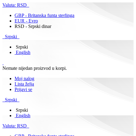
Valuta:
RSD
GBP - Britanska funta sterlinga
EUR - Evro
RSD - Srpski dinar
Srpski
Srpski
English
Nemate nijedan proizvod u korpi.
Moj nalog
Lista želja
Prijavi se
Srpski
Srpski
English
Valuta:
RSD