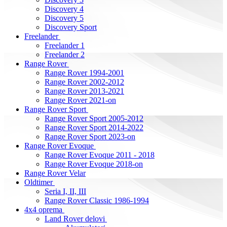
Discovery 4
Discovery 5
Discovery Sport
Freelander
Freelander 1
Freelander 2
Range Rover
Range Rover 1994-2001
Range Rover 2002-2012
Range Rover 2013-2021
Range Rover 2021-on
Range Rover Sport
Range Rover Sport 2005-2012
Range Rover Sport 2014-2022
Range Rover Sport 2023-on
Range Rover Evoque
Range Rover Evoque 2011 - 2018
Range Rover Evoque 2018-on
Range Rover Velar
Oldtimer
Seria I, II, III
Range Rover Classic 1986-1994
4x4 oprema
Land Rover delovi