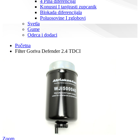
4 Pina diferencijal
Konusni I tanjirasti zupcanik
Blokada diferencijala
Poluosovine I zglobovi
Svetla
Gume
Odeca i dodaci
Početna
Filter Goriva Defender 2.4 TDCI
Zoom