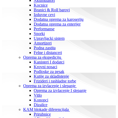
Akumulatori
Kocnice
Branici & Roll barovi
Izduvne cevi
Dodatna oprema za karoseriju
Dodatna oprema za enterijer
Performanse
Snorki
Upravljacki sistem
Amortizeri
Podna zastita
Felne i distanceri
Oprema za ekspediciju
Kanisteri I dodatci
Krovni nosaci
Podloske za pesak
Kutije za skladistenje
Frizideri i rashladne torbe
Oprema za izvlacenje i slepanje
Oprema za izvlacenje I slepanje
Vitlo
Konopci
Dizalice
KAM blokade diferencijala
Prirubnice