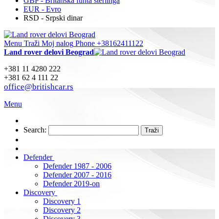
GBP - Britanska funta sterlinga
EUR - Evro
RSD - Srpski dinar
Menu
Traži
Moj nalog
Phone +38162411122
Land rover delovi Beograd
+381 11 4280 222
+381 62 4 111 22
office@britishcar.rs
Menu
Search:
Traži
Defender
Defender 1987 - 2006
Defender 2007 - 2016
Defender 2019-on
Discovery
Discovery 1
Discovery 2
Discovery 3