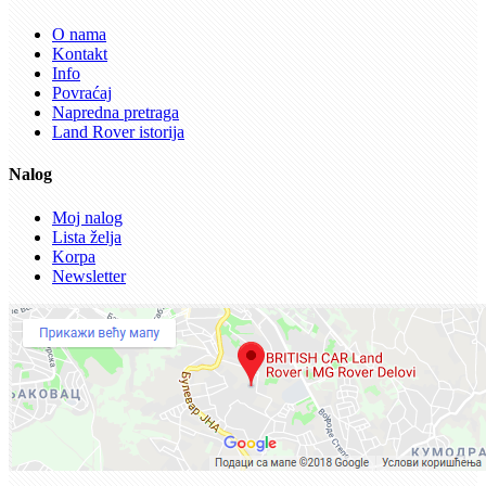
O nama
Kontakt
Info
Povraćaj
Napredna pretraga
Land Rover istorija
Nalog
Moj nalog
Lista želja
Korpa
Newsletter