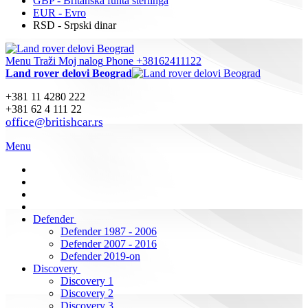
GBP - Britanska funta sterlinga
EUR - Evro
RSD - Srpski dinar
Menu
Traži
Moj nalog
Phone +38162411122
Land rover delovi Beograd
+381 11 4280 222
+381 62 4 111 22
office@britishcar.rs
Menu
Defender
Defender 1987 - 2006
Defender 2007 - 2016
Defender 2019-on
Discovery
Discovery 1
Discovery 2
Discovery 3