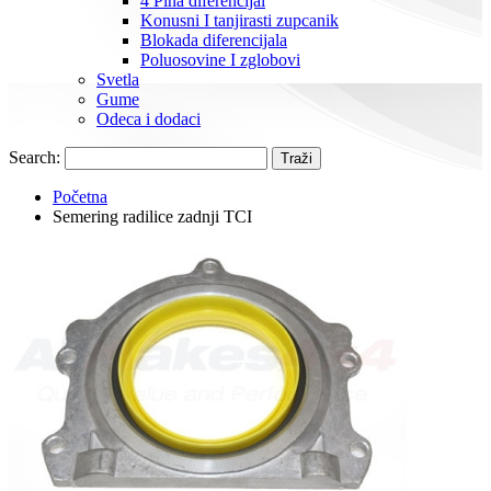
4 Pina diferencijal
Konusni I tanjirasti zupcanik
Blokada diferencijala
Poluosovine I zglobovi
Svetla
Gume
Odeca i dodaci
Search:
Traži
Početna
Semering radilice zadnji TCI