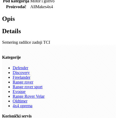
Pod kategorija
Motor i gorivo
Proizvođač
AllMakes4x4
Opis
Details
Semering radilice zadnji TCI
Kategorije
Defender
Discovery
Freelander
Range rover
Range rover sport
Evoque
Range Rover Velar
Oldtimer
4x4 oprema
Korisnički servis