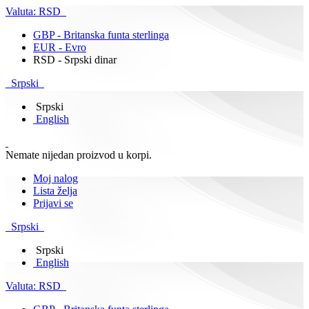
Valuta:
RSD
GBP - Britanska funta sterlinga
EUR - Evro
RSD - Srpski dinar
Srpski
Srpski
English
Nemate nijedan proizvod u korpi.
Moj nalog
Lista želja
Prijavi se
Srpski
Srpski
English
Valuta:
RSD