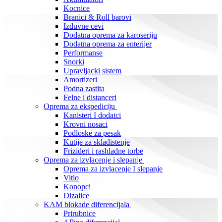
Kocnice
Branici & Roll barovi
Izduvne cevi
Dodatna oprema za karoseriju
Dodatna oprema za enterijer
Performanse
Snorki
Upravljacki sistem
Amortizeri
Podna zastita
Felne i distanceri
Oprema za ekspediciju
Kanisteri I dodatci
Krovni nosaci
Podloske za pesak
Kutije za skladistenje
Frizideri i rashladne torbe
Oprema za izvlacenje i slepanje
Oprema za izvlacenje I slepanje
Vitlo
Konopci
Dizalice
KAM blokade diferencijala
Prirubnice