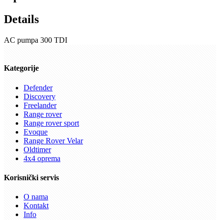
Details
AC pumpa 300 TDI
Kategorije
Defender
Discovery
Freelander
Range rover
Range rover sport
Evoque
Range Rover Velar
Oldtimer
4x4 oprema
Korisnički servis
O nama
Kontakt
Info