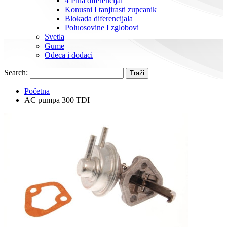
4 Pina diferencijal
Konusni I tanjirasti zupcanik
Blokada diferencijala
Poluosovine I zglobovi
Svetla
Gume
Odeca i dodaci
Search:
Traži
Početna
AC pumpa 300 TDI