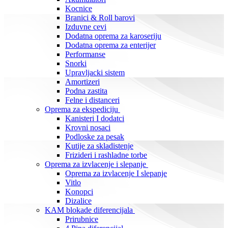
Kocnice
Branici & Roll barovi
Izduvne cevi
Dodatna oprema za karoseriju
Dodatna oprema za enterijer
Performanse
Snorki
Upravljacki sistem
Amortizeri
Podna zastita
Felne i distanceri
Oprema za ekspediciju
Kanisteri I dodatci
Krovni nosaci
Podloske za pesak
Kutije za skladistenje
Frizideri i rashladne torbe
Oprema za izvlacenje i slepanje
Oprema za izvlacenje I slepanje
Vitlo
Konopci
Dizalice
KAM blokade diferencijala
Prirubnice