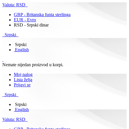
Valuta:
RSD
GBP - Britanska funta sterlinga
EUR - Evro
RSD - Srpski dinar
Srpski
Srpski
English
Nemate nijedan proizvod u korpi.
Moj nalog
Lista želja
Prijavi se
Srpski
Srpski
English
Valuta:
RSD