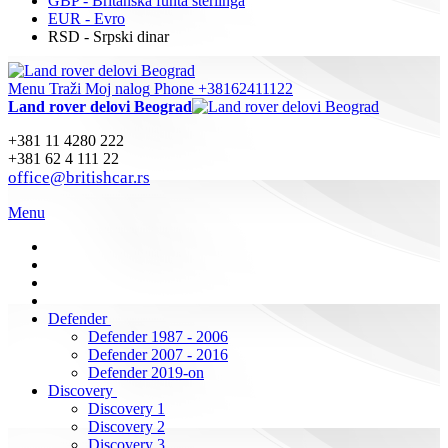
GBP - Britanska funta sterlinga
EUR - Evro
RSD - Srpski dinar
Menu
Traži
Moj nalog
Phone +38162411122
Land rover delovi Beograd
+381 11 4280 222
+381 62 4 111 22
office@britishcar.rs
Menu
Defender
Defender 1987 - 2006
Defender 2007 - 2016
Defender 2019-on
Discovery
Discovery 1
Discovery 2
Discovery 3