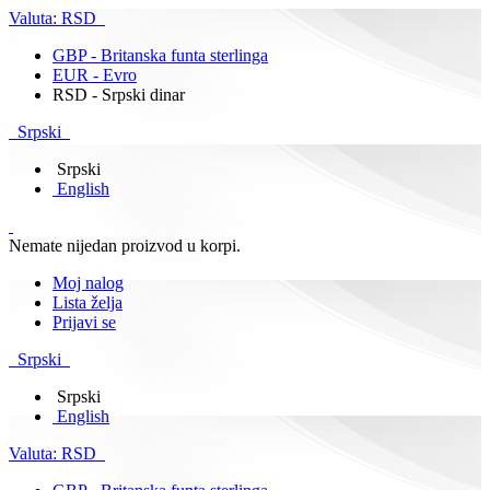
Valuta:
RSD
GBP - Britanska funta sterlinga
EUR - Evro
RSD - Srpski dinar
Srpski
Srpski
English
Nemate nijedan proizvod u korpi.
Moj nalog
Lista želja
Prijavi se
Srpski
Srpski
English
Valuta:
RSD