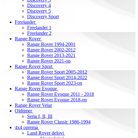
Discovery 4
Discovery 5
Discovery Sport
Freelander
Freelander 1
Freelander 2
Range Rover
Range Rover 1994-2001
Range Rover 2002-2012
Range Rover 2013-2021
Range Rover 2021-on
Range Rover Sport
Range Rover Sport 2005-2012
Range Rover Sport 2014-2022
Range Rover Sport 2023-on
Range Rover Evoque
Range Rover Evoque 2011 - 2018
Range Rover Evoque 2018-on
Range Rover Velar
Oldtimer
Seria I, II, III
Range Rover Classic 1986-1994
4x4 oprema
Land Rover delovi