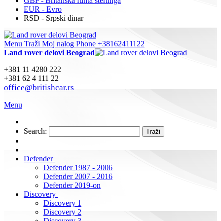
GBP - Britanska funta sterlinga
EUR - Evro
RSD - Srpski dinar
Menu
Traži
Moj nalog
Phone +38162411122
Land rover delovi Beograd
+381 11 4280 222
+381 62 4 111 22
office@britishcar.rs
Menu
Search:
Traži
Defender
Defender 1987 - 2006
Defender 2007 - 2016
Defender 2019-on
Discovery
Discovery 1
Discovery 2
Discovery 3