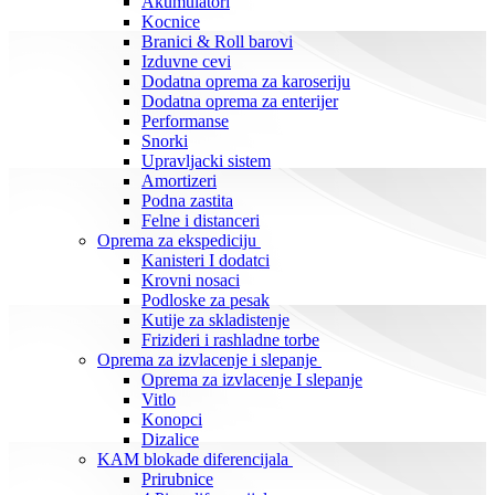
Akumulatori
Kocnice
Branici & Roll barovi
Izduvne cevi
Dodatna oprema za karoseriju
Dodatna oprema za enterijer
Performanse
Snorki
Upravljacki sistem
Amortizeri
Podna zastita
Felne i distanceri
Oprema za ekspediciju
Kanisteri I dodatci
Krovni nosaci
Podloske za pesak
Kutije za skladistenje
Frizideri i rashladne torbe
Oprema za izvlacenje i slepanje
Oprema za izvlacenje I slepanje
Vitlo
Konopci
Dizalice
KAM blokade diferencijala
Prirubnice