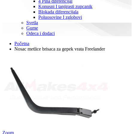
4 Pina diferencijal
Konusni I tanjirasti zupcanik
Blokada diferencijala
Poluosovine I zglobovi
Svetla
Gume
Odeca i dodaci
Početna
Nosac metlice brisaca za gepek vrata Freelander
Zoom