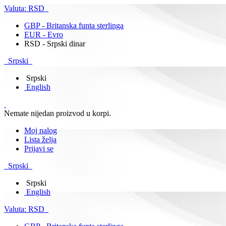
Valuta:
RSD
GBP - Britanska funta sterlinga
EUR - Evro
RSD - Srpski dinar
Srpski
Srpski
English
Nemate nijedan proizvod u korpi.
Moj nalog
Lista želja
Prijavi se
Srpski
Srpski
English
Valuta:
RSD