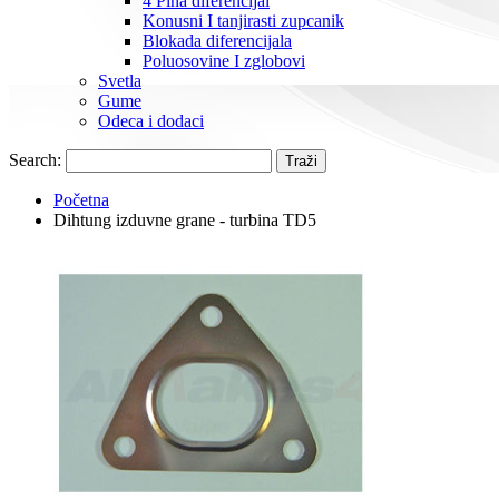
4 Pina diferencijal
Konusni I tanjirasti zupcanik
Blokada diferencijala
Poluosovine I zglobovi
Svetla
Gume
Odeca i dodaci
Search:
Traži
Početna
Dihtung izduvne grane - turbina TD5