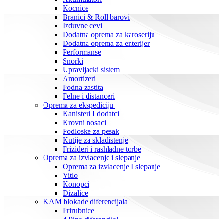
Kocnice
Branici & Roll barovi
Izduvne cevi
Dodatna oprema za karoseriju
Dodatna oprema za enterijer
Performanse
Snorki
Upravljacki sistem
Amortizeri
Podna zastita
Felne i distanceri
Oprema za ekspediciju
Kanisteri I dodatci
Krovni nosaci
Podloske za pesak
Kutije za skladistenje
Frizideri i rashladne torbe
Oprema za izvlacenje i slepanje
Oprema za izvlacenje I slepanje
Vitlo
Konopci
Dizalice
KAM blokade diferencijala
Prirubnice