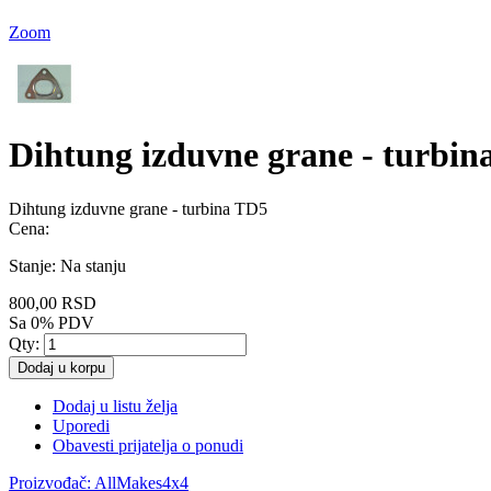
Zoom
Dihtung izduvne grane - turbin
Dihtung izduvne grane - turbina TD5
Cena:
Stanje:
Na stanju
800,00 RSD
Sa 0% PDV
Qty:
Dodaj u korpu
Dodaj u listu želja
Uporedi
Obavesti prijatelja o ponudi
Proizvođač:
AllMakes4x4