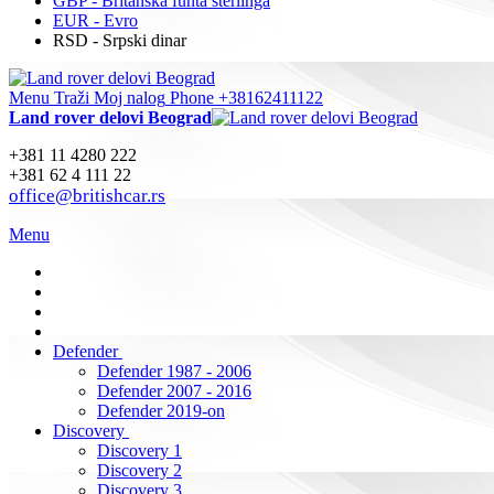
GBP - Britanska funta sterlinga
EUR - Evro
RSD - Srpski dinar
Menu
Traži
Moj nalog
Phone +38162411122
Land rover delovi Beograd
+381 11 4280 222
+381 62 4 111 22
office@britishcar.rs
Menu
Defender
Defender 1987 - 2006
Defender 2007 - 2016
Defender 2019-on
Discovery
Discovery 1
Discovery 2
Discovery 3