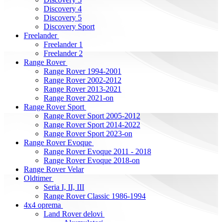
Discovery 4
Discovery 5
Discovery Sport
Freelander
Freelander 1
Freelander 2
Range Rover
Range Rover 1994-2001
Range Rover 2002-2012
Range Rover 2013-2021
Range Rover 2021-on
Range Rover Sport
Range Rover Sport 2005-2012
Range Rover Sport 2014-2022
Range Rover Sport 2023-on
Range Rover Evoque
Range Rover Evoque 2011 - 2018
Range Rover Evoque 2018-on
Range Rover Velar
Oldtimer
Seria I, II, III
Range Rover Classic 1986-1994
4x4 oprema
Land Rover delovi