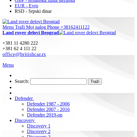
GBP - Britanska funta sterlinga
EUR - Evro
RSD - Srpski dinar
Menu
Traži
Moj nalog
Phone +38162411122
Land rover delovi Beograd
+381 11 4280 222
+381 62 4 111 22
office@britishcar.rs
Menu
Search:
Traži
Defender
Defender 1987 - 2006
Defender 2007 - 2016
Defender 2019-on
Discovery
Discovery 1
Discovery 2
Discovery 3