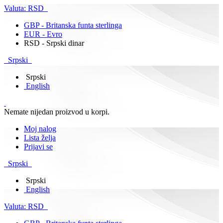
Valuta:
RSD
GBP - Britanska funta sterlinga
EUR - Evro
RSD - Srpski dinar
Srpski
Srpski
English
Nemate nijedan proizvod u korpi.
Moj nalog
Lista želja
Prijavi se
Srpski
Srpski
English
Valuta:
RSD