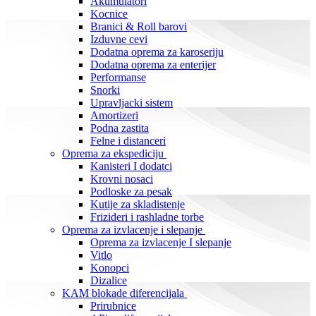
Akumulatori
Kocnice
Branici & Roll barovi
Izduvne cevi
Dodatna oprema za karoseriju
Dodatna oprema za enterijer
Performanse
Snorki
Upravljacki sistem
Amortizeri
Podna zastita
Felne i distanceri
Oprema za ekspediciju
Kanisteri I dodatci
Krovni nosaci
Podloske za pesak
Kutije za skladistenje
Frizideri i rashladne torbe
Oprema za izvlacenje i slepanje
Oprema za izvlacenje I slepanje
Vitlo
Konopci
Dizalice
KAM blokade diferencijala
Prirubnice