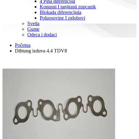
4 Pina diferencijal
Konusni I tanjirasti zupcanik
Blokada diferencijala
Poluosovine I zglobovi
Svetla
Gume
Odeca i dodaci
Početna
Dihtung izduva 4.4 TDV8