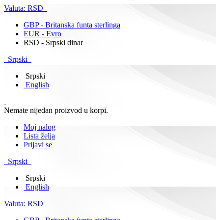
Valuta:
RSD
GBP - Britanska funta sterlinga
EUR - Evro
RSD - Srpski dinar
Srpski
Srpski
English
Nemate nijedan proizvod u korpi.
Moj nalog
Lista želja
Prijavi se
Srpski
Srpski
English
Valuta:
RSD