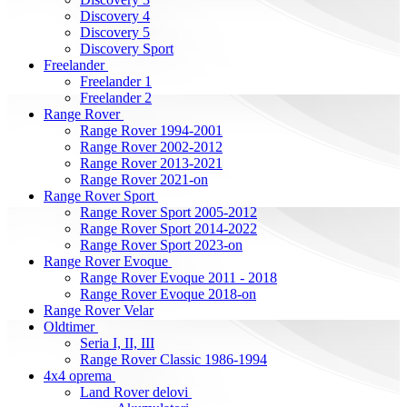
Discovery 4
Discovery 5
Discovery Sport
Freelander
Freelander 1
Freelander 2
Range Rover
Range Rover 1994-2001
Range Rover 2002-2012
Range Rover 2013-2021
Range Rover 2021-on
Range Rover Sport
Range Rover Sport 2005-2012
Range Rover Sport 2014-2022
Range Rover Sport 2023-on
Range Rover Evoque
Range Rover Evoque 2011 - 2018
Range Rover Evoque 2018-on
Range Rover Velar
Oldtimer
Seria I, II, III
Range Rover Classic 1986-1994
4x4 oprema
Land Rover delovi