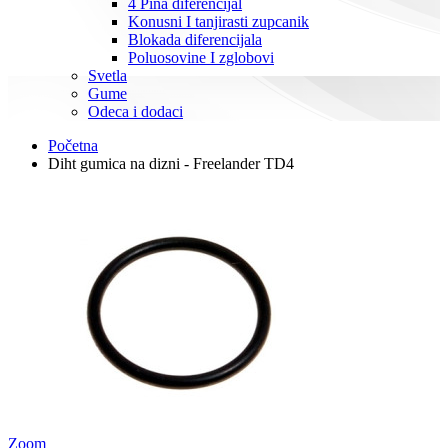
4 Pina diferencijal
Konusni I tanjirasti zupcanik
Blokada diferencijala
Poluosovine I zglobovi
Svetla
Gume
Odeca i dodaci
Početna
Diht gumica na dizni - Freelander TD4
Zoom