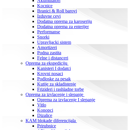
Akumulatori
Kocnice
Branici & Roll barovi
Izduvne cevi
Dodatna oprema za karoseriju
Dodatna oprema za enterijer
Performanse
Snorki
Upravljacki sistem
Amortizeri
Podna zastita
Felne i distanceri
Oprema za ekspediciju
Kanisteri I dodatci
Krovni nosaci
Podloske za pesak
Kutije za skladistenje
Frizideri i rashladne torbe
Oprema za izvlacenje i slepanje
Oprema za izvlacenje I slepanje
Vitlo
Konopci
Dizalice
KAM blokade diferencijala
Prirubnice