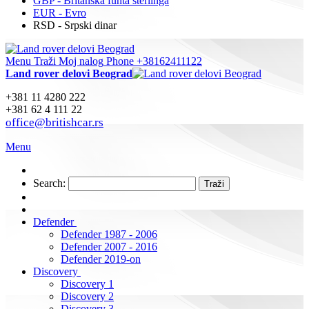
GBP - Britanska funta sterlinga
EUR - Evro
RSD - Srpski dinar
Menu
Traži
Moj nalog
Phone +38162411122
Land rover delovi Beograd
+381 11 4280 222
+381 62 4 111 22
office@britishcar.rs
Menu
Search:
Traži
Defender
Defender 1987 - 2006
Defender 2007 - 2016
Defender 2019-on
Discovery
Discovery 1
Discovery 2
Discovery 3