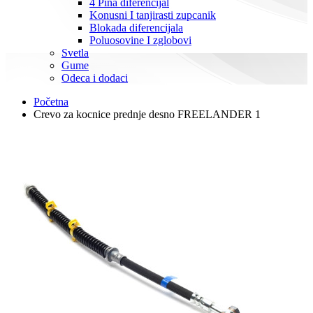
4 Pina diferencijal
Konusni I tanjirasti zupcanik
Blokada diferencijala
Poluosovine I zglobovi
Svetla
Gume
Odeca i dodaci
Početna
Crevo za kocnice prednje desno FREELANDER 1