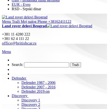
GBP - Britanska funta sterlinga
EUR - Evro
RSD - Srpski dinar
Menu
Traži
Moj nalog
Phone +38162411122
Land rover delovi Beograd
+381 11 4280 222
+381 62 4 111 22
office@britishcar.rs
Menu
Search:
Traži
Defender
Defender 1987 - 2006
Defender 2007 - 2016
Defender 2019-on
Discovery
Discovery 1
Discovery 2
Discovery 3