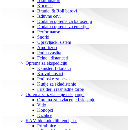
Akumulatori
Kocnice
Branici & Roll barovi
Izduvne cevi
Dodatna oprema za karoseriju
Dodatna oprema za enterijer
Performanse
Snorki
Upravljacki sistem
Amortizeri
Podna zastita
Felne i distanceri
Oprema za ekspediciju
Kanisteri I dodatci
Krovni nosaci
Podloske za pesak
Kutije za skladistenje
Frizideri i rashladne torbe
Oprema za izvlacenje i slepanje
Oprema za izvlacenje I slepanje
Vitlo
Konopci
Dizalice
KAM blokade diferencijala
Prirubnice