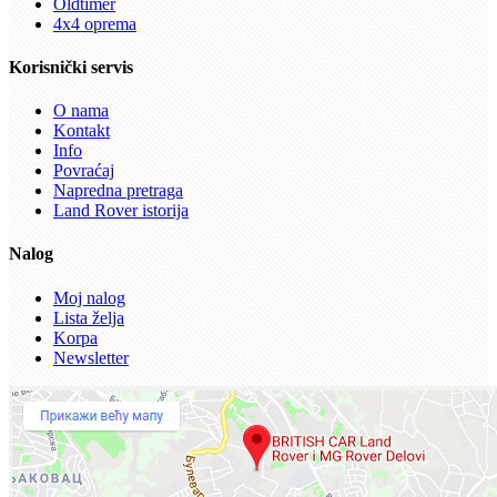
Oldtimer
4x4 oprema
Korisnički servis
O nama
Kontakt
Info
Povraćaj
Napredna pretraga
Land Rover istorija
Nalog
Moj nalog
Lista želja
Korpa
Newsletter