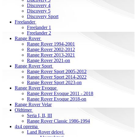
Discovery 4
Discovery 5
Discovery Sport
Freelander
Freelander 1
Freelander 2
Range Rover
Range Rover 1994-2001
Range Rover 2002-2012
Range Rover 2013-2021
Range Rover 2021-on
Range Rover Sport
Range Rover Sport 2005-2012
Range Rover Sport 2014-2022
Range Rover Sport 2023-on
Range Rover Evoque
Range Rover Evoque 2011 - 2018
Range Rover Evoque 2018-on
Range Rover Velar
Oldtimer
Seria I, II, III
Range Rover Classic 1986-1994
4x4 oprema
Land Rover delovi