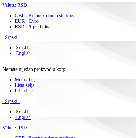
Valuta:
RSD
GBP - Britanska funta sterlinga
EUR - Evro
RSD - Srpski dinar
Srpski
Srpski
English
Nemate nijedan proizvod u korpi.
Moj nalog
Lista želja
Prijavi se
Srpski
Srpski
English
Valuta:
RSD