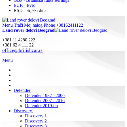
GBP - Britanska funta sterlinga
EUR - Evro
RSD - Srpski dinar
Menu
Traži
Moj nalog
Phone +38162411122
Land rover delovi Beograd
+381 11 4280 222
+381 62 4 111 22
office@britishcar.rs
Menu
Defender
Defender 1987 - 2006
Defender 2007 - 2016
Defender 2019-on
Discovery
Discovery 1
Discovery 2
Discovery 3