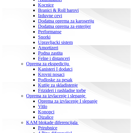
Kocnice
Branici & Roll barovi
Izduvne cevi
Dodatna oprema za karoseriju
Dodatna oprema za enterijer
Performanse
Snorki
Upravljacki sistem
Amortizeri
Podna zastita
Felne i distanceri
Oprema za ekspediciju
Kanisteri I dodatci
Krovni nosaci
Podloske za pesak
Kutije za skladistenje
Frizideri i rashladne torbe
Oprema za izvlacenje i slepanje
Oprema za izvlacenje I slepanje
Vitlo
Konopci
Dizalice
KAM blokade diferencijala
Prirubnice