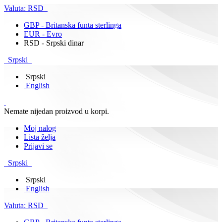
Valuta:
RSD
GBP - Britanska funta sterlinga
EUR - Evro
RSD - Srpski dinar
Srpski
Srpski
English
Nemate nijedan proizvod u korpi.
Moj nalog
Lista želja
Prijavi se
Srpski
Srpski
English
Valuta:
RSD