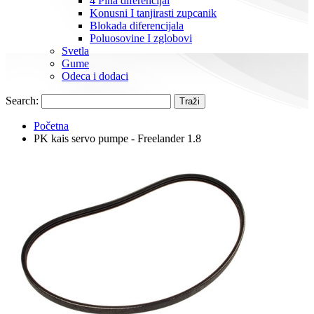
4 Pina diferencijal
Konusni I tanjirasti zupcanik
Blokada diferencijala
Poluosovine I zglobovi
Svetla
Gume
Odeca i dodaci
Search:
Traži
Početna
PK kais servo pumpe - Freelander 1.8